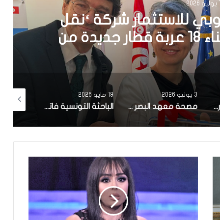
202
يد كهربائي يعمل بالطاقة
في المتوسط
19 مايو 2026
12 أبريل 2026
10 أبريل 2026
مصحة معهد البصر والشبكية بالبحيرة 1 تقوم باجراء اكثر من 50 عملية جراحية لازالة الماء الابيض مجانا لفائدة عدد من اهالي قفصة
الباحثة التونسية فاتن المولدي تنجح في الحصول على براءة اختراع في الولايات المتحدة الأمريكية، وذلك بعد ابتكارها محركاً هجيناً ثورياً
تونس تحتل المرتبة الاولى افريقيا من حيث عدد النساء المطورات للبرمجيات