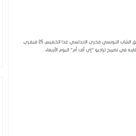
قررت السلطات القطرية تنفيذ الحكم الإعدام في الحق الشاب التونسي فخري الاندلسي غدا الخميس 25 فيفري