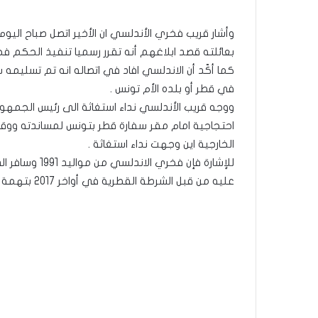
وأشار قريب فخري الأندلسي ان الأخير اتصل صباح اليوم
بعائلته قصد ابلاغهم أنه تقرر رسميا تنفيذ الحكم فجر
كما أكّد أن الاندلسي افاد في اتصاله انه تم تسليمه
في قطر أو بلده الأم تونس .
ووجه قريب الأندلسي نداء استغاثة الى رئيس الجمه
احتجاجية امام مقر سفارة قطر بتونس لمساندته ووقف 
الخارجية اين وجهت نداء استغاثة .
عليه من قبل الشرطة القطرية في أواخر 2017 بتهمة قتل جندي صومالي .