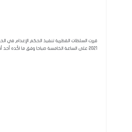
2021 على الساعة الخامسة صباحا وفق ما اكّده أحد أقاربه في تصريح لراديو ”إي أف أم” اليوم الأربعاء .