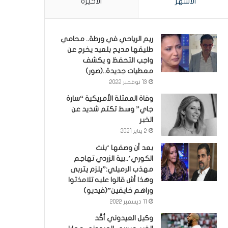
الأشهر
الأخيرة
ريم الرياحي في ورطة.. محامي
طليقها مديح بلعيد يخرج عن
واجب التحفظ و يكشف
معطيات جديدة..(صور)
13 نوفمبر 2022
وفاة الممثلة الأمريكية “سارة
جاي” وسط تكتم شديد عن
الخبر
2 يناير 2021
بعد أن وصفها ‘بنت
الكوري’..بية الزردي تهاجم
مهذب الرميلي:”يلزم يتربى
وهذا أش قالوا عليه تلامذتوا
وراهم خايفين”(فيديو)
11 ديسمبر 2022
وكيل العيدوني أكّد