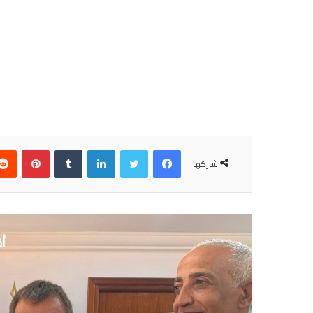
فيسبوك
تويتر
لينكدإن
بينتير
شاركها
أق