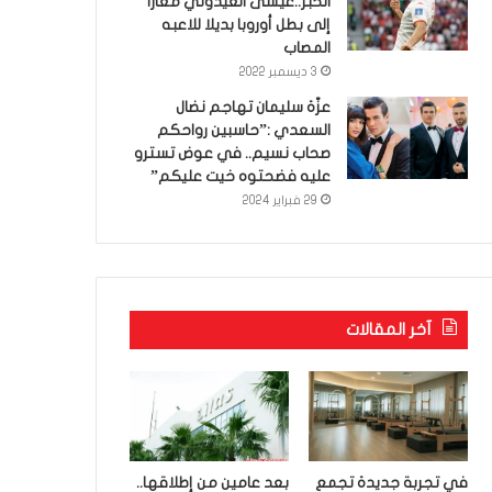
الخبر..عيسى العيدوني معارا
إلى بطل أوروبا بديلا للاعبه
المصاب
3 ديسمبر 2022
عزّة سليمان تهاجم نضال
السعدي :”حاسبين رواحكم
صحاب نسيم.. في عوض تسترو
عليه فضحتوه خيت عليكم”
29 فبراير 2024
آخر المقالات
في تجربة جديدة تجمع
بعد عامين من إطلاقها..