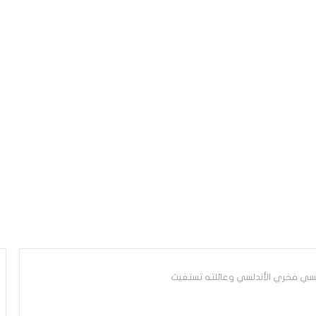
نسي فخري الأندلسي وعائلته تستغيث