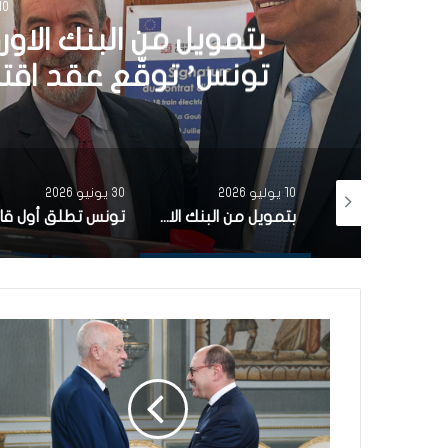
30 يونيو 6
تونس تطلق أول قارب ص
الشمسية 
30 يونيو 2026
3 يونيو 2026
بتمويل من البنك الاوروبي للاستثمار شركة ‘نقل تونس’ توقّع عقد اقتناء 18 عربة قطار جديدة من الصين لفائدة خط TGM
تونس تطلق أول قارب صيد كهربائي يعمل بالطاقة الشمسية في المتوسط