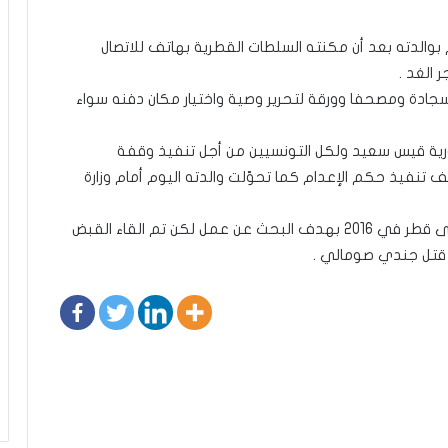
 بوالدته بعد أن مكنته السلطات القطرية بهاتف للاتصال
 الغد .
 سجادة ومصحفا وورقة لتحرير وصية واختيار مكان دفنه سواء
ورية قيس سعيد ولكل التونسيين من أجل تنفيذ وقفة
تنفيذ حكم الإعدام كما تحوّلت والدته اليوم أمام وزارة
للإشارة فإن فخري الاندلسي من مواليد 1991 وسافر الى قطر في 2016 بهدف البحث عن عمل لكن تم القاء القبض