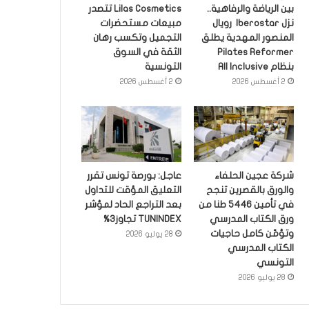
بين الرياضة والرفاهية..
Lilas Cosmetics تتصدر
نزل Iberostar رويال
مبيعات مستحضرات
المنصور المهدية يطلق
التجميل وتكسب رهان
Pilates Reformer
الثقة في السوق
بنظام All Inclusive
التونسية
2 أغسطس 2026
2 أغسطس 2026
شركة عجين الحلفاء
عاجل: بورصة تونس تقرر
والورق بالقصرين تنجح
التعليق المؤقت للتداول
في تأمين 5446 طنا من
بعد التراجع الحاد لمؤشر
ورق الكتاب المدرسي
TUNINDEX تجاوز3%
وتؤمّن كامل حاجيات
28 يوليو 2026
الكتاب المدرسي
التونسي
28 يوليو 2026