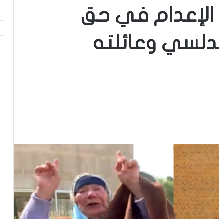
 الإعدام في حق
دلسي وعائلته