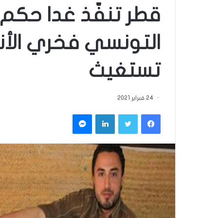
قطر تنفّذ غدا حكم
التونسي فخري الأن
تستغيث
24 فبراير 2021
فيسبوك
تويتر
لينكدإن
ماسنجر