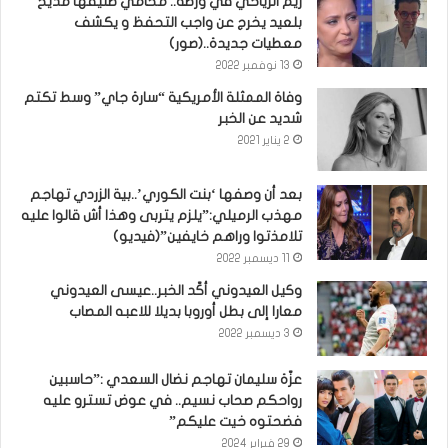
ريم الرياحي في ورطة.. محامي طليقها مديح
بلعيد يخرج عن واجب التحفظ و يكشف
معطيات جديدة..(صور)
13 نوفمبر 2022
وفاة الممثلة الأمريكية “سارة جاي” وسط تكتم
شديد عن الخبر
2 يناير 2021
بعد أن وصفها ‘بنت الكوري’..بية الزردي تهاجم
مهذب الرميلي:”يلزم يتربى وهذا أش قالوا عليه
تلامذتوا وراهم خايفين”(فيديو)
11 ديسمبر 2022
وكيل العيدوني أكّد الخبر..عيسى العيدوني
معارا إلى بطل أوروبا بديلا للاعبه المصاب
3 ديسمبر 2022
عزّة سليمان تهاجم نضال السعدي :”حاسبين
رواحكم صحاب نسيم.. في عوض تسترو عليه
فضحتوه خيت عليكم”
29 فبراير 2024