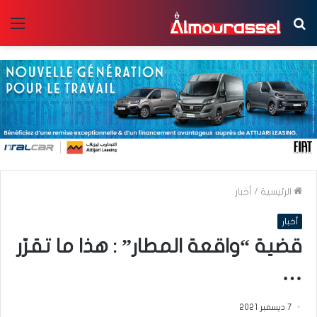
بحث
الق
عن
الرئيسية
/
أخبار
أخبار
قضية “واقعة المطار” : هذا ما تقرّر
…
7 ديسمبر 2021