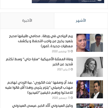
الأشهر
الأخيرة
ريم الرياحي في ورطة.. محامي طليقها مديح
بلعيد يخرج عن واجب التحفظ و يكشف
معطيات جديدة..(صور)
13 نوفمبر 2022
وفاة الممثلة الأمريكية “سارة جاي” وسط تكتم
شديد عن الخبر
2 يناير 2021
بعد أن وصفها ‘بنت الكوري’..بية الزردي تهاجم
مهذب الرميلي:”يلزم يتربى وهذا أش قالوا عليه
تلامذتوا وراهم خايفين”(فيديو)
11 ديسمبر 2022
وكيل العيدوني أكّد الخبر..عيسى العيدوني