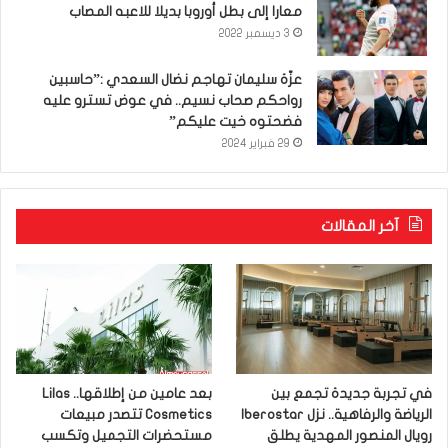
معارا إلى بطل أوروبا بديلا للاعبه المصاب
3 ديسمبر 2022
عزّة سليمان تهاجم نضال السعدي :”حاسبين
رواحكم صحاب نسيم.. في عوض تسترو عليه
فضحتوه خيت عليكم”
29 فبراير 2024
آخر المقالات
في تجربة جديدة تجمع بين
بعد عامين من إطلاقها.. Lilas
الرياضة والرفاهية.. نزل Iberostar
Cosmetics تتصدر مبيعات
رويال المنصور المهدية يطلق
مستحضرات التجميل وتكسب