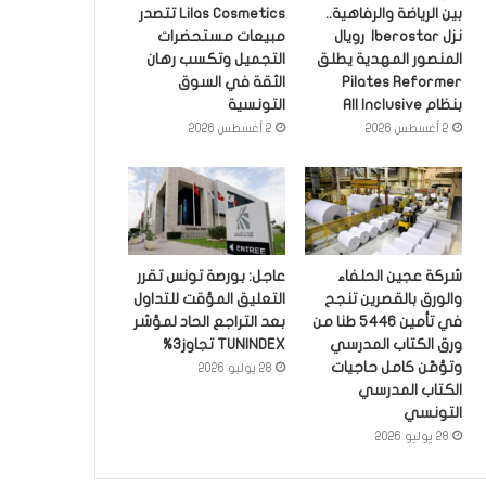
بين الرياضة والرفاهية..
Lilas Cosmetics تتصدر
نزل Iberostar رويال
مبيعات مستحضرات
المنصور المهدية يطلق
التجميل وتكسب رهان
Pilates Reformer
الثقة في السوق
بنظام All Inclusive
التونسية
2 أغسطس 2026
2 أغسطس 2026
شركة عجين الحلفاء
عاجل: بورصة تونس تقرر
والورق بالقصرين تنجح
التعليق المؤقت للتداول
في تأمين 5446 طنا من
بعد التراجع الحاد لمؤشر
ورق الكتاب المدرسي
TUNINDEX تجاوز3%
وتؤمّن كامل حاجيات
28 يوليو 2026
الكتاب المدرسي
التونسي
28 يوليو 2026