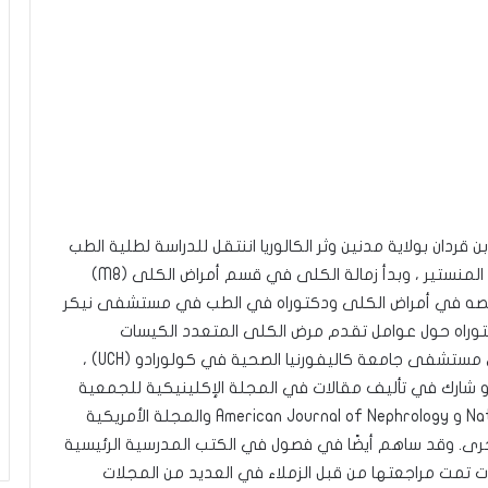
دان بولاية مدنين وثر الكالوريا اننتقل للدراسة لطلية الطب
بالمنستير حيث حصل على شهادته الطبية من جامعة المنستير ، وبدأ زمالة الكلى في قسم أمراض الكلى (M8)
صه في أمراض الكلى ودكتوراه في الطب في مستشفى نيكر
لدكتوراه حول عوامل تقدم مرض الكلى المتعدد الكيسات
الصبغي الجسدي السائد في قسم أمراض الكلى في مستشفى جامعة كاليفورنيا الصحية في كولورادو (UCH) ،
ل أو شارك في تأليف مقالات في المجلة الإكلينيكية للجمعية
الأمريكية لأمراض الكلى و Nature Reviews Nephrology و American Journal of Nephrology والمجلة الأمريكية
Kidney Int ومجلات دولية أخرى. وقد ساهم أيضًا في فصول في الكتب المدرسية الرئيسية
ت تمت مراجعتها من قبل الزملاء في العديد من المجلات