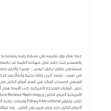
عماد هلال زاول تعليمه في مسقط راسه بمعتمدية بن قر
مستشفى تشارلز نيكول (تونس – تونس) وأكمل تخص
في باريس – فرنسا. أجرى زمالة بحثية وأبحاثًا بعد ا
دنفر ، الولايات المتحدة الأمريكية. كتب الأستاذ هلا
للطب وتقارير ernational
لأمراض الكلى مثل مرض شيرير في الكلى ، وله مقالا