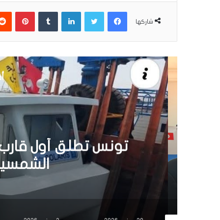
فيسبوك
تويتر
لينكدإن
بينتير
شاركها
أق
30 يونيو 6
تونس تطلق أول قارب ص
الشمسية 