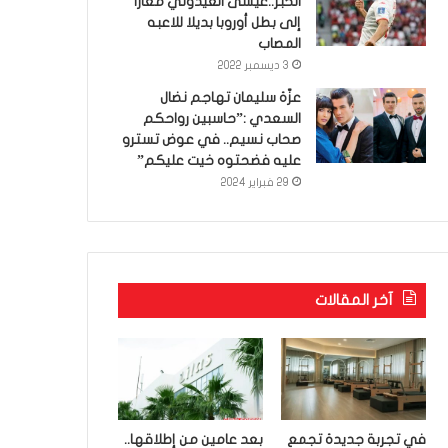
الخبر..عيسى العيدوني معارا
إلى بطل أوروبا بديلا للاعبه
المصاب
3 ديسمبر 2022
عزّة سليمان تهاجم نضال
السعدي :”حاسبين رواحكم
صحاب نسيم.. في عوض تسترو
عليه فضحتوه خيت عليكم”
29 فبراير 2024
آخر المقالات
في تجربة جديدة تجمع
بعد عامين من إطلاقها..