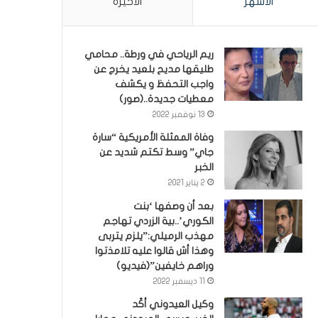
الأشهر
الأخيرة
ريم الرياحي في ورطة.. محامي
طليقها مديح بلعيد يخرج عن
واجب التحفظ و يكشف
معطيات جديدة..(صور)
13 نوفمبر 2022
وفاة الممثلة الأمريكية “سارة
جاي” وسط تكتم شديد عن
الخبر
2 يناير 2021
بعد أن وصفها ‘بنت
الكوري’..بية الزردي تهاجم
مهذب الرميلي:”يلزم يتربى
وهذا أش قالوا عليه تلامذتوا
وراهم خايفين”(فيديو)
11 ديسمبر 2022
وكيل العيدوني أكّد