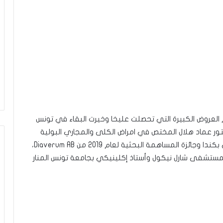
م العروض الكبيرة التي تحصلت عليخا وخيرت البقاء في تونس
تور عماد هلال المختص في امراض الكلى والمجاري البولية
والمتحصل على جائزة الجمعية الدولية لأمراض الكلى بكندا وجائزة المساهمة البحثية لعام 2019 من Diaverum AB،
ستشفى شارل نيكول وأستاذ إكلينيكي بجامعة تونس المنار