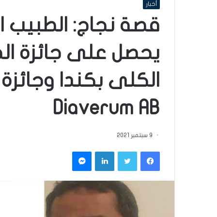
أخبار
قصة نجاج: الطبيب 
يحصل على جائزة الج
الكلى بكندا وجائزة
Diaverum AB
9 سبتمبر 2021
فيسبوك
تويتر
لينكدإن
ماسنجر