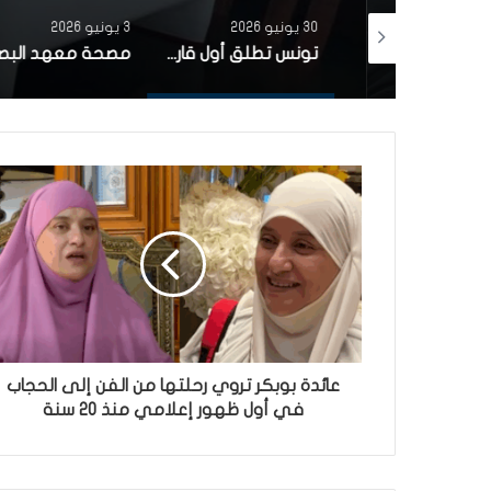
30 يونيو 2026
3 يونيو 2026
بتمويل من البنك الاوروبي للاستثمار شركة ‘نقل تونس’ توقّع عقد اقتناء 18 عربة قطار جديدة من الصين لفائدة خط TGM
تونس تطلق أول قارب صيد كهربائي يعمل بالطاقة الشمسية في المتوسط
عائدة بوبكر تروي رحلتها من الفن إلى الحجاب
في أول ظهور إعلامي منذ 20 سنة