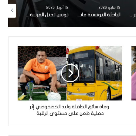
19 مايو 2026
12 أبريل 2026
10 أبريل 2026
مصحة معهد البصر والشبكية بالبحيرة 1 تقوم باجراء اكثر من 50 عملية جراحية لازالة الماء الابيض مجانا لفائدة عدد من اهالي قفصة
الباحثة التونسية فاتن المولدي تنجح في الحصول على براءة اختراع في الولايات المتحدة الأمريكية، وذلك بعد ابتكارها محركاً هجيناً ثورياً
تونس تحتل المرتبة الاولى افريقيا من حيث عدد النساء المطورات للبرمجيات
وفاة سائق الحافلة وليد الخصخوصي إثر
عملية طعن على مستوى الرقبة