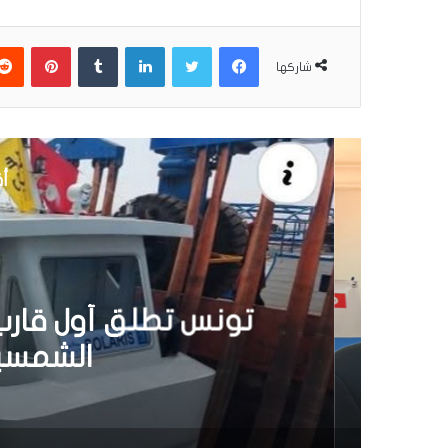
فيسبوك
تويتر
لينكدإن
بينتير
شاركها
أق
30 يونيو 6
تونس تطلق أول قارب ص
الشمسية 