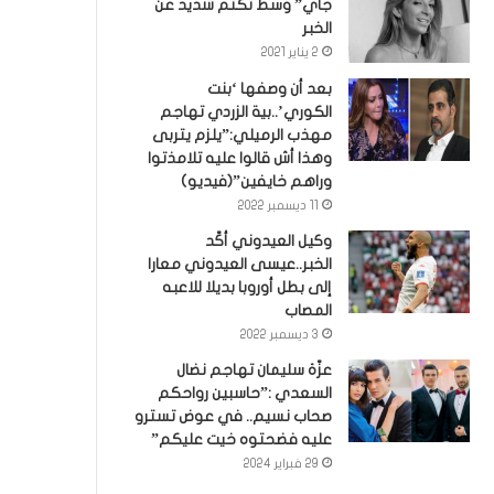
جاي” وسط تكتم شديد عن
الخبر
2 يناير 2021
بعد أن وصفها ‘بنت
الكوري’..بية الزردي تهاجم
مهذب الرميلي:”يلزم يتربى
وهذا أش قالوا عليه تلامذتوا
وراهم خايفين”(فيديو)
11 ديسمبر 2022
وكيل العيدوني أكّد
الخبر..عيسى العيدوني معارا
إلى بطل أوروبا بديلا للاعبه
المصاب
3 ديسمبر 2022
عزّة سليمان تهاجم نضال
السعدي :”حاسبين رواحكم
صحاب نسيم.. في عوض تسترو
عليه فضحتوه خيت عليكم”
29 فبراير 2024