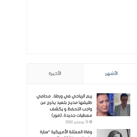
الأشهر
الأخيرة
ريم الرياحي في ورطة.. محامي
طليقها مديح بلعيد يخرج عن
واجب التحفظ و يكشف
معطيات جديدة..(صور)
13 نوفمبر 2022
وفاة الممثلة الأمريكية “سارة