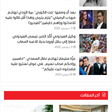
بعد أن وصفها ‘بنت الكوري’..بية الزردي تهاجم
مهذب الرميلي:”يلزم يتربى وهذا أش قالوا عليه
تلامذتوا وراهم خايفين”(فيديو)
11 ديسمبر 2022
وكيل العيدوني أكّد الخبر..عيسى العيدوني
معارا إلى بطل أوروبا بديلا للاعبه المصاب
3 ديسمبر 2022
عزّة سليمان تهاجم نضال السعدي :”حاسبين
رواحكم صحاب نسيم.. في عوض تسترو عليه
فضحتوه خيت عليكم”
29 فبراير 2024
آخر المقالات