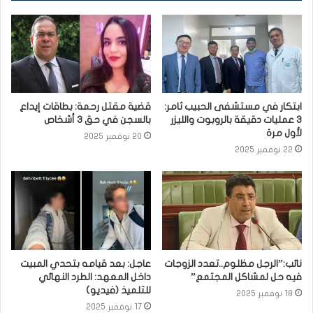
ابتكار في مستشفى الحبيب ثامر:
قضية مقتل رحمة: بطاقات إيداع
3 عمليات دقيقة بالروبوت والليزر
بالسجن في حق 3 أشخاص
لأول مرة
20 نوفمبر 2025
22 نوفمبر 2025
نائب:”الرجل مظلوم..تعدد الزوجات
عاجل: بعد قيامه بتحدي المبيت
فيه حل لمشاكل المجتمع”
داخل المعهد: الطرد النهائي
للتلميذ (فيديو)
18 نوفمبر 2025
17 نوفمبر 2025