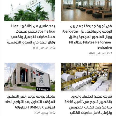
في تجربة جديدة تجمع بين
بعد عامين من إطلاقها.. Lilas
الرياضة والرفاهية.. نزل Iberostar
Cosmetics تتصدر مبيعات
رويال المنصور المهدية يطلق
مستحضرات التجميل وتكسب
Pilates Reformer بنظام All
رهان الثقة في السوق التونسية
Inclusive
2 أغسطس 2026
2 أغسطس 2026
شركة عجين الحلفاء والورق
عاجل: بورصة تونس تقرر التعليق
بالقصرين تنجح في تأمين 5446
المؤقت للتداول بعد التراجع الحاد
طنا من ورق الكتاب المدرسي
لمؤشر TUNINDEX تجاوز3%
وتؤمّن كامل حاجيات الكتاب
28 يوليو 2026