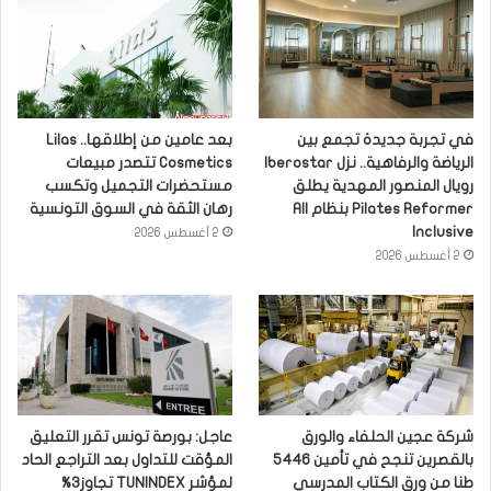
في تجربة جديدة تجمع بين
بعد عامين من إطلاقها.. Lilas
الرياضة والرفاهية.. نزل Iberostar
Cosmetics تتصدر مبيعات
رويال المنصور المهدية يطلق
مستحضرات التجميل وتكسب
Pilates Reformer بنظام All
رهان الثقة في السوق التونسية
Inclusive
2 أغسطس 2026
2 أغسطس 2026
شركة عجين الحلفاء والورق
عاجل: بورصة تونس تقرر التعليق
بالقصرين تنجح في تأمين 5446
المؤقت للتداول بعد التراجع الحاد
طنا من ورق الكتاب المدرسي
لمؤشر TUNINDEX تجاوز3%