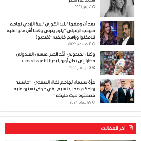
شديد عن الخبر
2 يناير 2021
بعد أن وصفها ‘بنت الكوري’..بية الزردي تهاجم
مهذب الرميلي:”يلزم يتربى وهذا أش قالوا عليه
تلامذتوا وراهم خايفين”(فيديو)
11 ديسمبر 2022
وكيل العيدوني أكّد الخبر..عيسى العيدوني
معارا إلى بطل أوروبا بديلا للاعبه المصاب
3 ديسمبر 2022
عزّة سليمان تهاجم نضال السعدي :”حاسبين
رواحكم صحاب نسيم.. في عوض تسترو عليه
فضحتوه خيت عليكم”
29 فبراير 2024
آخر المقالات