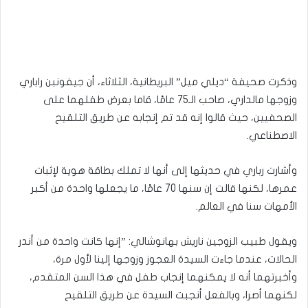
وذكرت صحيفة “ديلي ميل” البريطانية، الثلاثاء، أن جيفونبن راباري
وزوجها مالداري، صاحب الـ75 عامًا، قاما بعرض طفلهما على
الصحفيين، حيث قالوا إنه قد تم إنجابه عن طريق التلقيح
الاصطناعي.
وأشارت رباري في حديثها إلى أنها لا تملك بطاقة هوية لإثبات
عمرها، لكنها قالت إن سنها 70 عامًا، ما يجعلها واحدة من أكبر
الأمهات سنا في العالم.
ويقول طبيب الزوجين ناريش بهانوشالي: ”إنها كانت واحدة من أندر
الحالات، عندما جاءت السيدة العجوز وزوجها إلينا لأول مرة،
وأخبرتهما أنه لا يمكنهما إنجاب طفل في هذا السن المتقدم،
لكنهما أصرا، وبالفعل أنجبت السيدة عن طريق التلقيح