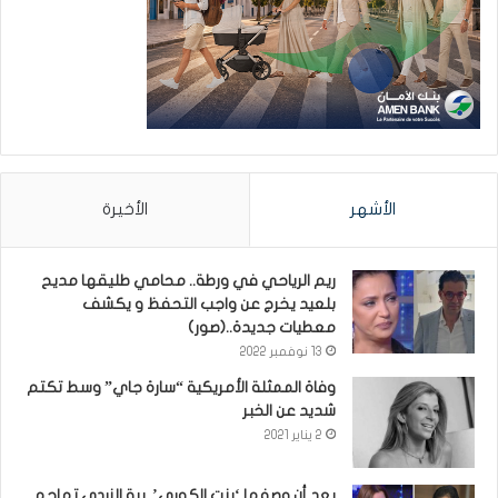
الأشهر
الأخيرة
ريم الرياحي في ورطة.. محامي طليقها مديح
بلعيد يخرج عن واجب التحفظ و يكشف
معطيات جديدة..(صور)
13 نوفمبر 2022
وفاة الممثلة الأمريكية “سارة جاي” وسط تكتم
شديد عن الخبر
2 يناير 2021
بعد أن وصفها ‘بنت الكوري’..بية الزردي تهاجم