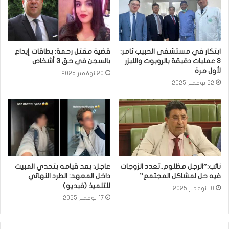
ابتكار في مستشفى الحبيب ثامر:
قضية مقتل رحمة: بطاقات إيداع
3 عمليات دقيقة بالروبوت والليزر
بالسجن في حق 3 أشخاص
لأول مرة
20 نوفمبر 2025
22 نوفمبر 2025
نائب:”الرجل مظلوم..تعدد الزوجات
عاجل: بعد قيامه بتحدي المبيت
فيه حل لمشاكل المجتمع”
داخل المعهد: الطرد النهائي
للتلميذ (فيديو)
18 نوفمبر 2025
17 نوفمبر 2025