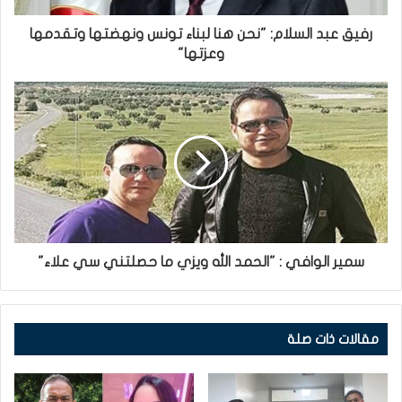
رفيق عبد السلام: "نحن هنا لبناء تونس ونهضتها وتقدمها
وعزتها"
سمير الوافي : "الحمد الله ويزي ما حصلتني سي علاء"
مقالات ذات صلة