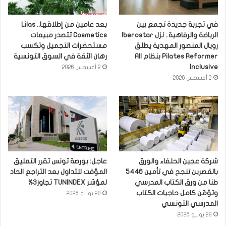
في تجربة جديدة تجمع بين
بعد عامين من إطلاقها.. Lilas
الرياضة والرفاهية.. نزل Iberostar
Cosmetics تتصدر مبيعات
رويال المنصور المهدية يطلق
مستحضرات التجميل وتكسب
Pilates Reformer بنظام All
رهان الثقة في السوق التونسية
Inclusive
2 أغسطس 2026
2 أغسطس 2026
شركة عجين الحلفاء والورق
عاجل: بورصة تونس تقرر التعليق
بالقصرين تنجح في تأمين 5446
المؤقت للتداول بعد التراجع الحاد
طنا من ورق الكتاب المدرسي
لمؤشر TUNINDEX تجاوز3%
وتؤمّن كامل حاجيات الكتاب
28 يوليو 2026
المدرسي التونسي
28 يوليو 2026