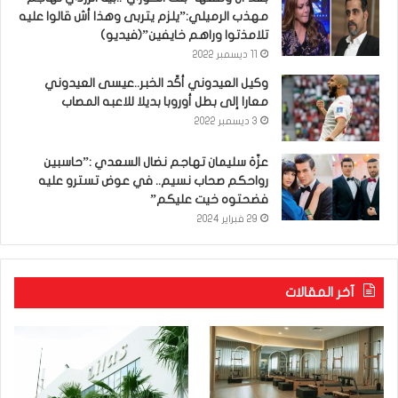
مهذب الرميلي:”يلزم يتربى وهذا أش قالوا عليه
تلامذتوا وراهم خايفين”(فيديو)
11 ديسمبر 2022
وكيل العيدوني أكّد الخبر..عيسى العيدوني
معارا إلى بطل أوروبا بديلا للاعبه المصاب
3 ديسمبر 2022
عزّة سليمان تهاجم نضال السعدي :”حاسبين
رواحكم صحاب نسيم.. في عوض تسترو عليه
فضحتوه خيت عليكم”
29 فبراير 2024
آخر المقالات