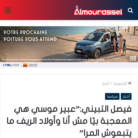
بحث
الق
عن
الرئيسية
/
أخبار
أخبار
سياسة
فيصل التبيني:”عبير موسي هي
المعجبة بيّا مش أنا وأولاد الريف ما
يتبعوش المرا”