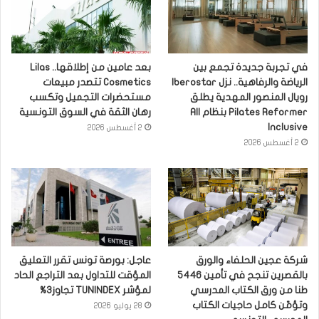
في تجربة جديدة تجمع بين
بعد عامين من إطلاقها.. Lilas
الرياضة والرفاهية.. نزل Iberostar
Cosmetics تتصدر مبيعات
رويال المنصور المهدية يطلق
مستحضرات التجميل وتكسب
Pilates Reformer بنظام All
رهان الثقة في السوق التونسية
Inclusive
2 أغسطس 2026
2 أغسطس 2026
شركة عجين الحلفاء والورق
عاجل: بورصة تونس تقرر التعليق
بالقصرين تنجح في تأمين 5446
المؤقت للتداول بعد التراجع الحاد
طنا من ورق الكتاب المدرسي
لمؤشر TUNINDEX تجاوز3%
وتؤمّن كامل حاجيات الكتاب
28 يوليو 2026