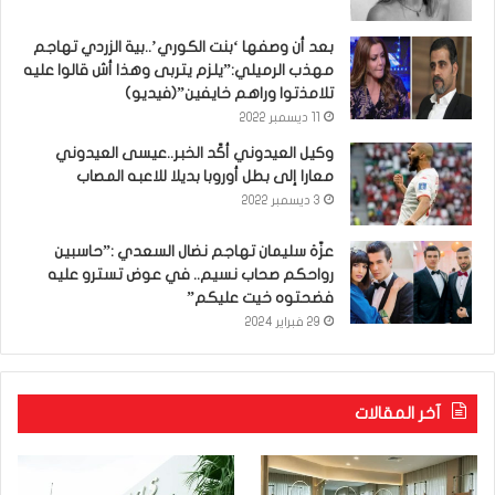
بعد أن وصفها ‘بنت الكوري’..بية الزردي تهاجم
مهذب الرميلي:”يلزم يتربى وهذا أش قالوا عليه
تلامذتوا وراهم خايفين”(فيديو)
11 ديسمبر 2022
وكيل العيدوني أكّد الخبر..عيسى العيدوني
معارا إلى بطل أوروبا بديلا للاعبه المصاب
3 ديسمبر 2022
عزّة سليمان تهاجم نضال السعدي :”حاسبين
رواحكم صحاب نسيم.. في عوض تسترو عليه
فضحتوه خيت عليكم”
29 فبراير 2024
آخر المقالات