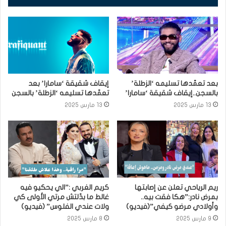
بعد تعمّدها تسليمه ‘الزطلة’
إيقاف شقيقة ‘سامارا’ بعد
بالسجن..إيقاف شقيقة ‘سامارا’
تعمّدها تسليمه ‘الزطلة’ بالسجن
13 مارس 2025
13 مارس 2025
ريم الرياحي تعلن عن إصابتها
كريم الغربي :”الي يحكيو فيه
بمرض نادر:”هكا فقت بيه..
غالط ما بدّلتش مرتي الأولى كي
وأولادي مرضو كيفي”(فيديو)
ولات عندي الفلوس” (فيديو)
9 مارس 2025
8 مارس 2025