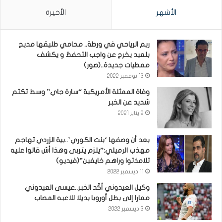
الأشهر
الأخيرة
ريم الرياحي في ورطة.. محامي طليقها مديح
بلعيد يخرج عن واجب التحفظ و يكشف
معطيات جديدة..(صور)
13 نوفمبر 2022
وفاة الممثلة الأمريكية “سارة جاي” وسط تكتم
شديد عن الخبر
2 يناير 2021
بعد أن وصفها ‘بنت الكوري’..بية الزردي تهاجم
مهذب الرميلي:”يلزم يتربى وهذا أش قالوا عليه
تلامذتوا وراهم خايفين”(فيديو)
11 ديسمبر 2022
وكيل العيدوني أكّد الخبر..عيسى العيدوني
معارا إلى بطل أوروبا بديلا للاعبه المصاب
3 ديسمبر 2022