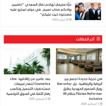
عزّة سليمان تهاجم نضال السعدي :”حاسبين
رواحكم صحاب نسيم.. في عوض تسترو عليه
فضحتوه خيت عليكم”
29 فبراير 2024
آخر المقالات
في تجربة جديدة تجمع بين
بعد عامين من إطلاقها.. Lilas
الرياضة والرفاهية.. نزل Iberostar
Cosmetics تتصدر مبيعات
رويال المنصور المهدية يطلق
مستحضرات التجميل وتكسب
Pilates Reformer بنظام All
رهان الثقة في السوق التونسية
Inclusive
2 أغسطس 2026
2 أغسطس 2026