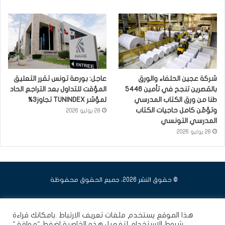
شركة عجين الحلفاء والورق
عاجل: بورصة تونس تقرر التعليق
بالقصرين تنجح في تأمين 5446
المؤقت للتداول بعد التراجع الحاد
طنا من ورق الكتاب المدرسي
لمؤشر TUNINDEX تجاوز3%
وتؤمّن كامل حاجيات الكتاب
28 يوليو 2026
المدرسي التونسي
28 يوليو 2026
© حقوق النشر 2026، جميع الحقوق محفوظة
فيسبوك
يوتيوب
انستقرام
هذا الموقع يستخدم ملفات تعريف الارتباط .بامكانك قراءة
شروط الاستخدام
لتفعيل هذه الخاصية اضغط "موافق"