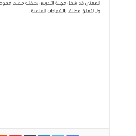
المعني قد شغل مهنة التدريس بصفته معلم معوض بإح
ولا تتعلق مطلقا بالشهادات العلمية .
فيسبوك
تويتر
لينكدإن
بينتير