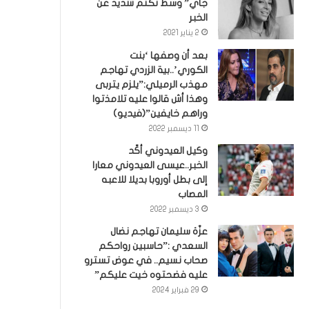
جاي” وسط تكتم شديد عن
الخبر
2 يناير 2021
بعد أن وصفها ‘بنت
الكوري’..بية الزردي تهاجم
مهذب الرميلي:”يلزم يتربى
وهذا أش قالوا عليه تلامذتوا
وراهم خايفين”(فيديو)
11 ديسمبر 2022
وكيل العيدوني أكّد
الخبر..عيسى العيدوني معارا
إلى بطل أوروبا بديلا للاعبه
المصاب
3 ديسمبر 2022
عزّة سليمان تهاجم نضال
السعدي :”حاسبين رواحكم
صحاب نسيم.. في عوض تسترو
عليه فضحتوه خيت عليكم”
29 فبراير 2024