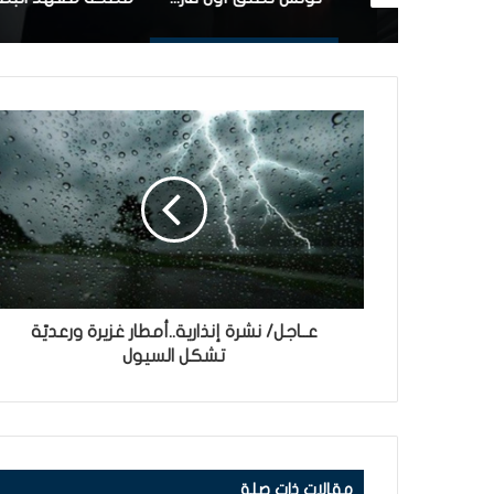
عــاجل/ نشرة إنذارية..أمطار غزيرة ورعديّة
تشكل السيول
مقالات ذات صلة