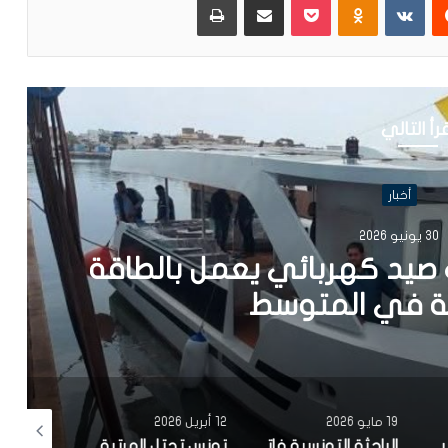
رأ التالي
أخبار
202
يد كهربائي يعمل بالطاقة
في المتوسط
19 مايو 2026
12 أبريل 2026
10 أبريل 2026
مصحة معهد البصر والشبكية بالبحيرة 1 تقوم باجراء اكثر من 50 عملية جراحية لازالة الماء الابيض مجانا لفائدة عدد من اهالي قفصة
الباحثة التونسية فاتن المولدي تنجح في الحصول على براءة اختراع في الولايات المتحدة الأمريكية، وذلك بعد ابتكارها محركاً هجيناً ثورياً
تونس تحتل المرتبة الاولى افريقيا من حيث عدد النساء المطورات للبرمجيات