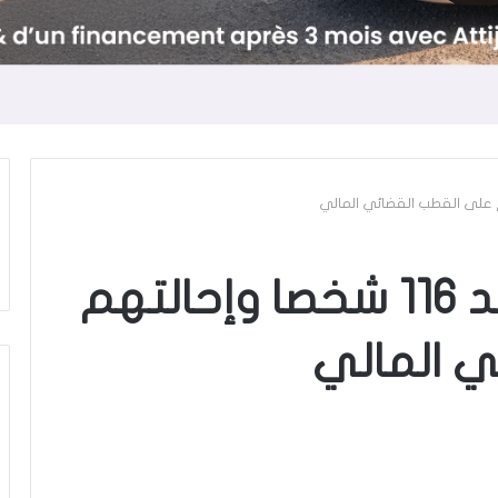
فتح بحث تحقيق ضد 116 شخصا وإحالتهم
ي المالي