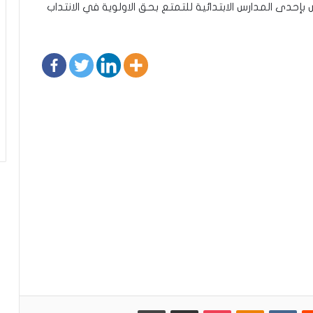
دى المدارس الابتدائية للتمتع بحق الاولوية في الانتداب
يست
Odnoklassniki
بوكيت
مشاركة عبر البريد
طباعة