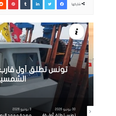
شاركها
أق
30 يونيو 6
تونس تطلق أول قارب ص
الشمسية 
30 يونيو 2026
3 يونيو 2026
بتمويل من البنك الاوروبي للاستثمار شركة ‘نقل تونس’ توقّع عقد اقتناء 18 عربة قطار جديدة من الصين لفائدة خط TGM
تونس تطلق أول قارب صيد كهربائي يعمل بالطاقة الشمسية في المتوسط