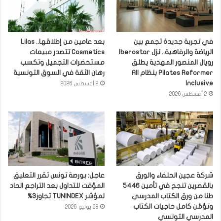
في تجربة جديدة تجمع بين
بعد عامين من إطلاقها.. Lilas
الرياضة والرفاهية.. نزل Iberostar
Cosmetics تتصدر مبيعات
رويال المنصور المهدية يطلق
مستحضرات التجميل وتكسب
Pilates Reformer بنظام All
رهان الثقة في السوق التونسية
Inclusive
2 أغسطس 2026
2 أغسطس 2026
شركة عجين الحلفاء والورق
عاجل: بورصة تونس تقرر التعليق
بالقصرين تنجح في تأمين 5446
المؤقت للتداول بعد التراجع الحاد
طنا من ورق الكتاب المدرسي
لمؤشر TUNINDEX تجاوز3%
وتؤمّن كامل حاجيات الكتاب
28 يوليو 2026
المدرسي التونسي