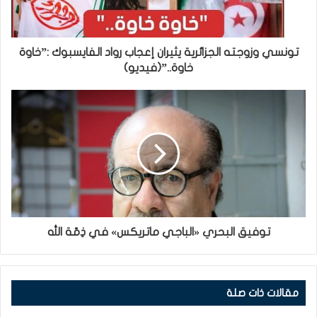
تونسي وزوجته الجزائرية يثيران إعجاب رواد الفايسبوك :”خاوة
خاوة..”(فيديو)
توفيق البحري «الباجي ماتريكس» في ذِمّة الله
مقالات ذات صلة