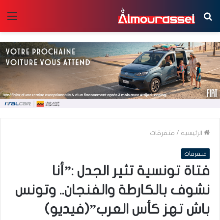
بحث
الق
عن
الرئيسية
/
متفرقات
متفرقات
فتاة تونسية تثير الجدل :”أنا
نشوف بالكارطة والفنجان.. وتونس
باش تهز كأس العرب”(فيديو)