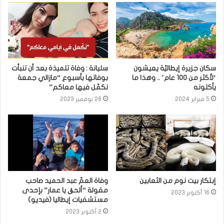
سكان جزيرة إيطاليّة يعيشون
سليانة : وفاة تلميذة بعد أن تنبأت
‘لأكثر من 100 عام’ .. وهذا ما
بوفاتها بأسبوع “مازالي جمعة
يأكلونه
نكمّل فيها معاكم”
5 فبراير 2024
28 نوفمبر 2023
إبتكار بيت نوم من الثعابين
وفاة العمّ عبد الحميد صاحب
مقولة “ألحڨ يا عمار” بإحدى
16 أكتوبر 2023
مستشفيات إيطاليا (فيديو)
2 أكتوبر 2023