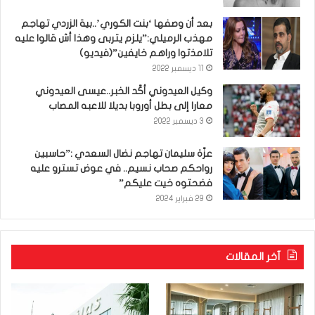
بعد أن وصفها ‘بنت الكوري’..بية الزردي تهاجم
مهذب الرميلي:”يلزم يتربى وهذا أش قالوا عليه
تلامذتوا وراهم خايفين”(فيديو)
11 ديسمبر 2022
وكيل العيدوني أكّد الخبر..عيسى العيدوني
معارا إلى بطل أوروبا بديلا للاعبه المصاب
3 ديسمبر 2022
عزّة سليمان تهاجم نضال السعدي :”حاسبين
رواحكم صحاب نسيم.. في عوض تسترو عليه
فضحتوه خيت عليكم”
29 فبراير 2024
آخر المقالات