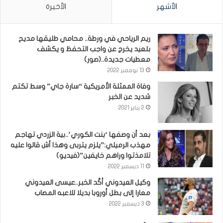
الأشهر
الأخيرة
ريم الرياحي في ورطة.. محامي طليقها مديح
بلعيد يخرج عن واجب التحفظ و يكشف
معطيات جديدة..(صور)
13 نوفمبر 2022
وفاة الممثلة الأمريكية “سارة جاي” وسط تكتم
شديد عن الخبر
2 يناير 2021
بعد أن وصفها ‘بنت الكوري’..بية الزردي تهاجم
مهذب الرميلي:”يلزم يتربى وهذا أش قالوا عليه
تلامذتوا وراهم خايفين”(فيديو)
11 ديسمبر 2022
وكيل العيدوني أكّد الخبر..عيسى العيدوني
معارا إلى بطل أوروبا بديلا للاعبه المصاب
3 ديسمبر 2022