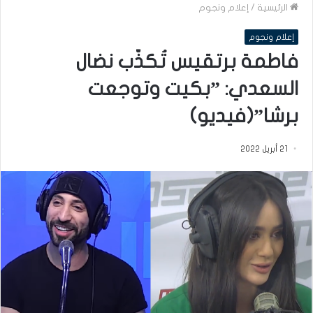
الرئيسية
/
إعلام ونجوم
إعلام ونجوم
فاطمة برتقيس تُكذّب نضال
السعدي: ”بكيت وتوجعت
برشا”(فيديو)
21 أبريل 2022