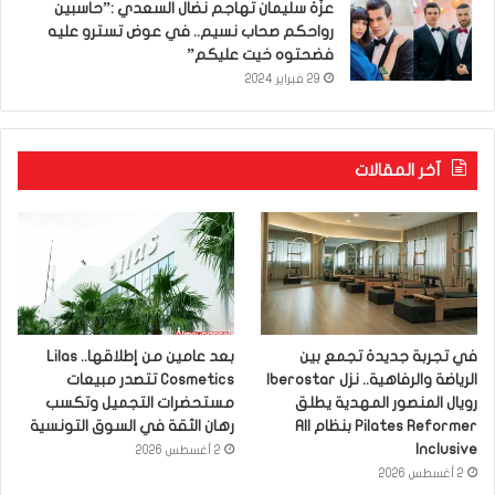
عزّة سليمان تهاجم نضال السعدي :”حاسبين
رواحكم صحاب نسيم.. في عوض تسترو عليه
فضحتوه خيت عليكم”
29 فبراير 2024
آخر المقالات
في تجربة جديدة تجمع بين
بعد عامين من إطلاقها.. Lilas
الرياضة والرفاهية.. نزل Iberostar
Cosmetics تتصدر مبيعات
رويال المنصور المهدية يطلق
مستحضرات التجميل وتكسب
Pilates Reformer بنظام All
رهان الثقة في السوق التونسية
Inclusive
2 أغسطس 2026
2 أغسطس 2026