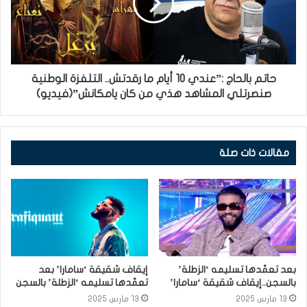
حاتم بالحاج :”عندي 10 أيام ما رقدتش.. التلفزة الوطنية
صنصرتلي المشاهد هذي من كان يامكانش”(فيديو)
مقالات ذات صلة
بعد تعمّدها تسليمه ‘الزطلة’
إيقاف شقيقة ‘سامارا’ بعد
بالسجن..إيقاف شقيقة ‘سامارا’
تعمّدها تسليمه ‘الزطلة’ بالسجن
13 مارس 2025
13 مارس 2025