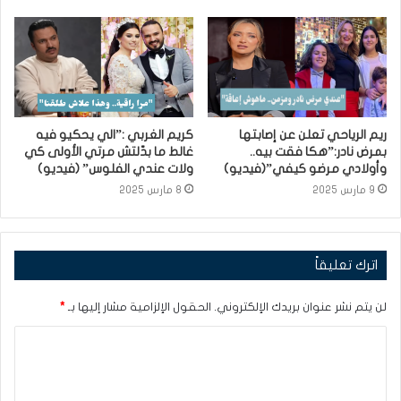
ريم الرياحي تعلن عن إصابتها
كريم الغربي :”الي يحكيو فيه
بمرض نادر:”هكا فقت بيه..
غالط ما بدّلتش مرتي الأولى كي
وأولادي مرضو كيفي”(فيديو)
ولات عندي الفلوس” (فيديو)
9 مارس 2025
8 مارس 2025
اترك تعليقاً
لن يتم نشر عنوان بريدك الإلكتروني.
الحقول الإلزامية مشار إليها بـ
*
ا
ل
ت