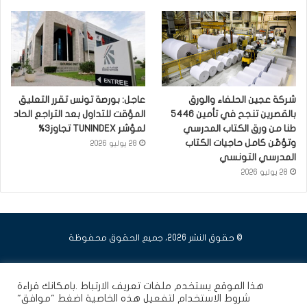
شركة عجين الحلفاء والورق
عاجل: بورصة تونس تقرر التعليق
بالقصرين تنجح في تأمين 5446
المؤقت للتداول بعد التراجع الحاد
طنا من ورق الكتاب المدرسي
لمؤشر TUNINDEX تجاوز3%
وتؤمّن كامل حاجيات الكتاب
28 يوليو 2026
المدرسي التونسي
28 يوليو 2026
© حقوق النشر 2026، جميع الحقوق محفوظة
فيسبوك
يوتيوب
انستقرام
هذا الموقع يستخدم ملفات تعريف الارتباط .بامكانك قراءة
شروط الاستخدام
لتفعيل هذه الخاصية اضغط "موافق"