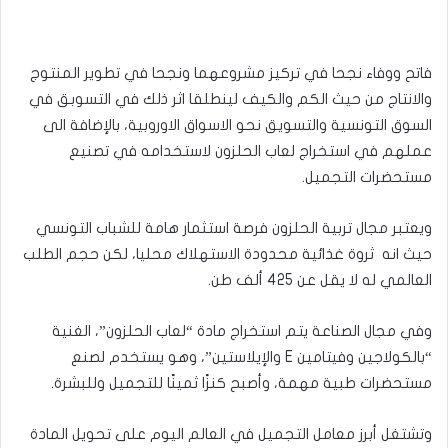
فاتح ووفاء نجحا في تركيز مشروعهما ونجحا في تطوير المنتوج
والانتاج من حيث الكم والكيف لينطلقا اثر ذلك في التسوبق في
السوق التونسية والتسويق نحو الاسواق الاوروبية، بالإضافة الى
عملهم في استخراج لعاب الحلزون لاستخدامه في تصنيع
مستحضرات التجميل.
ويعتبر مجال تربية الحلزون فرصة استثمار هامة للشباب التونسي
حيث انه ثروة غذائية محدودة الاستهلاك محليا، لكن حجم الطلب
العالمي له لا يقل عن 425 ألف طن.
وفي مجال الصناعة يتم استخراج مادة “لعاب الحلزون”، الغنية
“بالكولاجين وفيتامين E والإيلاستين”، وهو يستخدم لصنع
مستحضرات طبية مهمة، وأصبح كنزًا ثمينًا للتجميل وللبشرة.
وتشتغل أبرز معامل التجميل في العالم اليوم على تحويل المادة