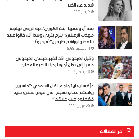
شديد عن الخبر
2 يناير 2021
بعد أن وصفها ‘بنت الكوري’..بية الزردي تهاجم
مهذب الرميلي:”يلزم يتربى وهذا أش قالوا عليه
تلامذتوا وراهم خايفين”(فيديو)
11 ديسمبر 2022
وكيل العيدوني أكّد الخبر..عيسى العيدوني
معارا إلى بطل أوروبا بديلا للاعبه المصاب
3 ديسمبر 2022
عزّة سليمان تهاجم نضال السعدي :”حاسبين
رواحكم صحاب نسيم.. في عوض تسترو عليه
فضحتوه خيت عليكم”
29 فبراير 2024
آخر المقالات