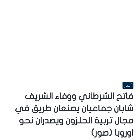
أخبار
فاتح الشرطاني ووفاء الشريف
شابان جماعيان يصنعان طريق في
مجال تربية الحلزون ويصدران نحو
اوروبا (صور)