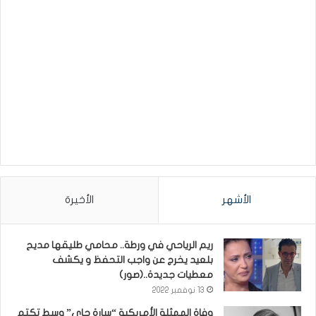
الأشهر
الأخيرة
ريم الرياحي في ورطة.. محامي طليقها مديح
بلعيد يخرج عن واجب التحفظ و يكشف
معطيات جديدة..(صور)
13 نوفمبر 2022
وفاة الممثلة الأمريكية “سارة جاي” وسط تكتم