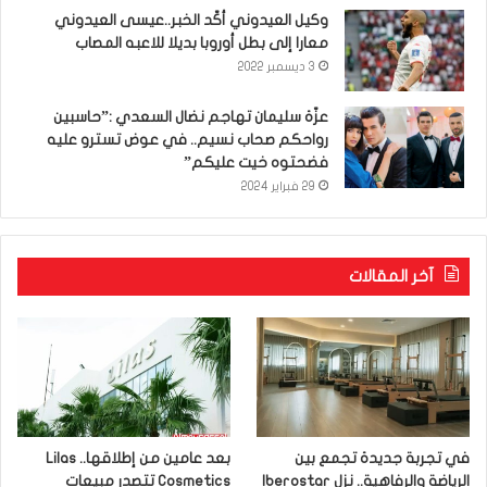
وكيل العيدوني أكّد الخبر..عيسى العيدوني
معارا إلى بطل أوروبا بديلا للاعبه المصاب
3 ديسمبر 2022
عزّة سليمان تهاجم نضال السعدي :”حاسبين
رواحكم صحاب نسيم.. في عوض تسترو عليه
فضحتوه خيت عليكم”
29 فبراير 2024
آخر المقالات
في تجربة جديدة تجمع بين
بعد عامين من إطلاقها.. Lilas
الرياضة والرفاهية.. نزل Iberostar
Cosmetics تتصدر مبيعات