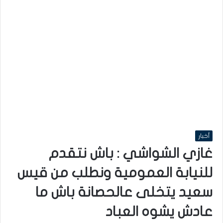
أخبار
غازي الشواشي : باش نتقدم
للنيابة العمومية ونطلب من قيس
سعيد يتخلى عالحصانة باش ما
عادش يشوه العباد