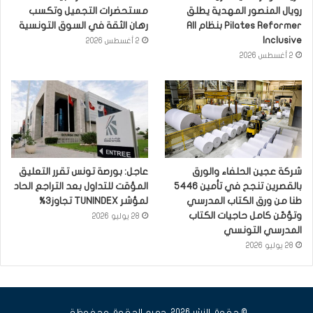
رويال المنصور المهدية يطلق
مستحضرات التجميل وتكسب
Pilates Reformer بنظام All
رهان الثقة في السوق التونسية
Inclusive
2 أغسطس 2026
2 أغسطس 2026
شركة عجين الحلفاء والورق
عاجل: بورصة تونس تقرر التعليق
بالقصرين تنجح في تأمين 5446
المؤقت للتداول بعد التراجع الحاد
طنا من ورق الكتاب المدرسي
لمؤشر TUNINDEX تجاوز3%
وتؤمّن كامل حاجيات الكتاب
28 يوليو 2026
المدرسي التونسي
28 يوليو 2026
© حقوق النشر 2026، جميع الحقوق محفوظة