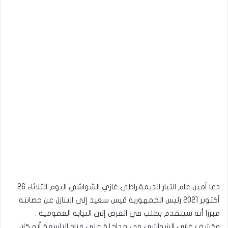
دعا أمين عام التيار الديمقراطي غازي الشواشي اليوم الثلاثاء 26
أكتوبر 2021 رئيس الجمهورية قيس سعيد إلى التنازل عن حصانته
مبرزا أنه سيتقدم بطلب في الغرض إلى النيابة العمومية .
وكشف غازي الشواشي في مداخلة على قناة التاسعة أنه كان