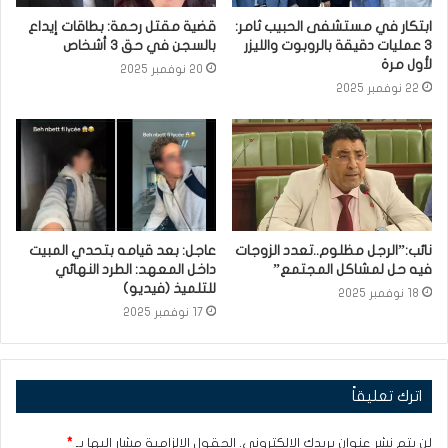
ابتكار في مستشفى الحبيب ثامر:
قضية مقتل رحمة: بطاقات إيداع
3 عمليات دقيقة بالروبوت والليزر
بالسجن في حق 3 أشخاص
لأول مرة
20 نوفمبر 2025
22 نوفمبر 2025
نائب:”الرجل مظلوم..تعدد الزوجات
عاجل: بعد قيامه بتحدي المبيت
فيه حل لمشاكل المجتمع”
داخل المعهد: الطرد النهائي
للتلميذ (فيديو)
18 نوفمبر 2025
17 نوفمبر 2025
اترك تعليقاً
لن يتم نشر عنوان بريدك الإلكتروني.
الحقول الإلزامية مشار إليها بـ
*