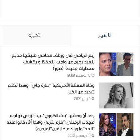
الأشهر
الأخيرة
ريم الرياحي في ورطة.. محامي طليقها مديح
بلعيد يخرج عن واجب التحفظ و يكشف
معطيات جديدة..(صور)
13 نوفمبر 2022
وفاة الممثلة الأمريكية “سارة جاي” وسط تكتم
شديد عن الخبر
2 يناير 2021
بعد أن وصفها ‘بنت الكوري’..بية الزردي تهاجم
مهذب الرميلي:”يلزم يتربى وهذا أش قالوا عليه
تلامذتوا وراهم خايفين”(فيديو)
11 ديسمبر 2022