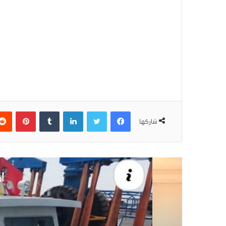
فيسبوك
تويتر
لينكدإن
بينتير
شاركها
أق