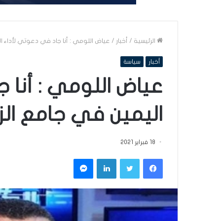
الرئيسية
/
أخبار
/
عياض اللومي : أنا جاد في دعوتي لأداء ا
أخبار
سياسة
عياض اللومي : أنا 
اليمين في جامع الز
18 فبراير 2021
فيسبوك
تويتر
لينكدإن
ماسنجر