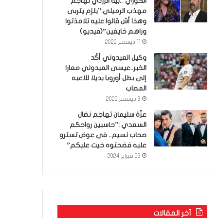
الكوري’..بية الزردي تهاجم
مهذب الرميلي:”يلزم يتربى
وهذا أش قالوا عليه تلامذتوا
وراهم خايفين”(فيديو)
11 ديسمبر 2022
وكيل العيدوني أكّد
الخبر..عيسى العيدوني معارا
إلى بطل أوروبا بديلا للاعبه
المصاب
3 ديسمبر 2022
عزّة سليمان تهاجم نضال
السعدي :”حاسبين رواحكم
صحاب نسيم.. في عوض تسترو
عليه فضحتوه خيت عليكم”
29 فبراير 2024
آخر المقالات