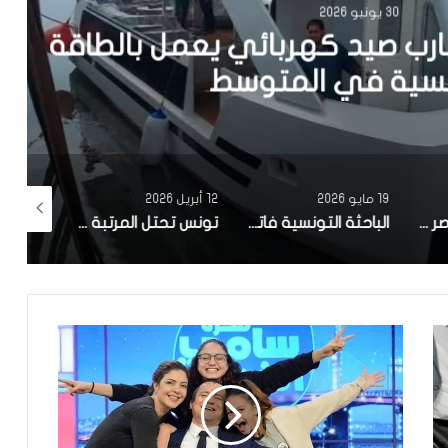
202
يد كهربائي يعمل بالطاقة
في المتوسط
19 مايو 2026
12 أبريل 2026
10 أبريل 2026
مصحة معهد البصر والشبكية بالبحيرة 1 تقوم باجراء اكثر من 50 عملية جراحية لازالة الماء الابيض مجانا لفائدة عدد من اهالي قفصة
الباحثة التونسية فاتن المولدي تنجح في الحصول على براءة اختراع في الولايات المتحدة الأمريكية، وذلك بعد ابتكارها محركاً هجيناً ثورياً
تونس تحتل المرتبة الاولى افريقيا من حيث عدد النساء المطورات للبرمجيات