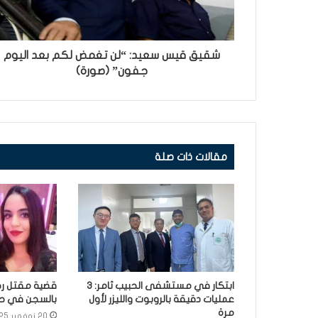
شقيق قيس سعيد: “لن تغمض لكم بعد اليوم
جفون” (صورة)
مقالات ذات صلة
ابتكار في مستشفى الحبيب ثامر: 3
قضية مقتل رح
عمليات دقيقة بالروبوت والليزر لأول
بالسجن في حق 3 أش
مرة
20 نوفمبر 2025