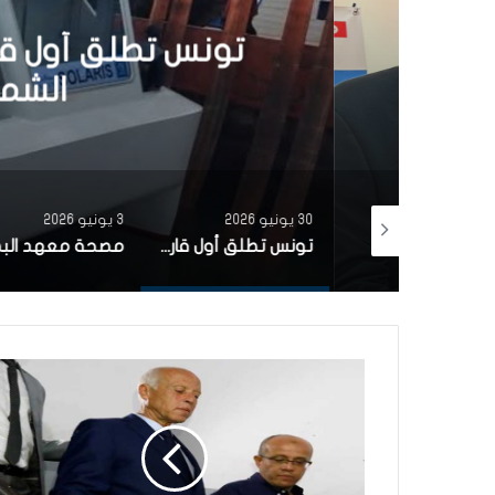
30 يونيو 6
تونس تطلق أول قارب ص
الشمسية 
30 يونيو 2026
3 يونيو 2026
بتمويل من البنك الاوروبي للاستثمار شركة ‘نقل تونس’ توقّع عقد اقتناء 18 عربة قطار جديدة من الصين لفائدة خط TGM
تونس تطلق أول قارب صيد كهربائي يعمل بالطاقة الشمسية في المتوسط