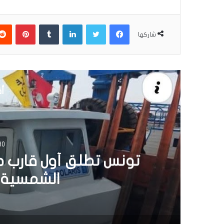
فيسبوك
تويتر
لينكدإن
بينتير
شاركها
أق
3 يونيو 2026
اكثر من 50 عملي
لفائدة عدد