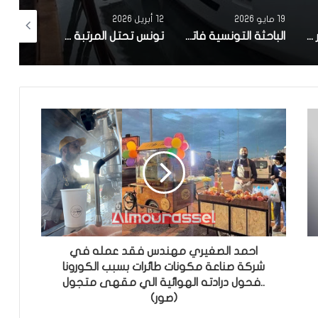
12 أبريل 2026
10 أبريل 2026
5 أبريل 2026
الباحثة التونسية فاتن المولدي تنجح في الحصول على براءة اختراع في الولايات المتحدة الأمريكية، وذلك بعد ابتكارها محركاً هجيناً ثورياً
تونس تحتل المرتبة الاولى افريقيا من حيث عدد النساء المطورات للبرمجيات
بعد أن أصبحت في حالة كارثية بسبب الأوساخ والروائح الكريهة.. شابتان من رادس تقومان بمجهودهما الخاص بتنظيف محطة القطار ونفقها (صور)
احمد الصغيري مهندس فقد عمله في
شركة صناعة مكونات طائرات بسبب الكورونا
..فحول درادته الهوائية الي مقهى متجول
(صور)