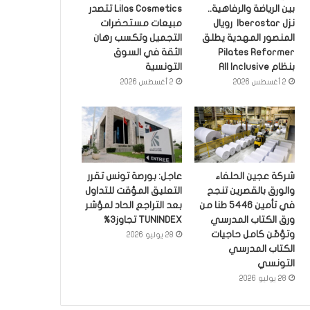
بين الرياضة والرفاهية..
Lilas Cosmetics تتصدر
نزل Iberostar رويال
مبيعات مستحضرات
المنصور المهدية يطلق
التجميل وتكسب رهان
Pilates Reformer
الثقة في السوق
بنظام All Inclusive
التونسية
2 أغسطس 2026
2 أغسطس 2026
شركة عجين الحلفاء
عاجل: بورصة تونس تقرر
والورق بالقصرين تنجح
التعليق المؤقت للتداول
في تأمين 5446 طنا من
بعد التراجع الحاد لمؤشر
ورق الكتاب المدرسي
TUNINDEX تجاوز3%
وتؤمّن كامل حاجيات
28 يوليو 2026
الكتاب المدرسي
التونسي
28 يوليو 2026