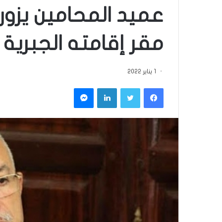
عميد المحامين يزور 
مقر إقامته الجبرية 
1 يناير 2022
فيسبوك
تويتر
لينكدإن
ماسنجر