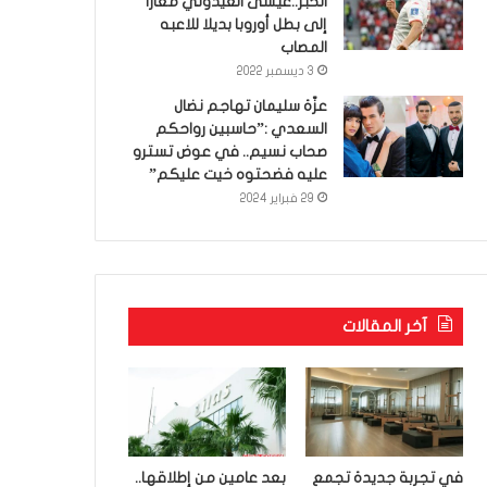
الخبر..عيسى العيدوني معارا
إلى بطل أوروبا بديلا للاعبه
المصاب
3 ديسمبر 2022
عزّة سليمان تهاجم نضال
السعدي :”حاسبين رواحكم
صحاب نسيم.. في عوض تسترو
عليه فضحتوه خيت عليكم”
29 فبراير 2024
آخر المقالات
في تجربة جديدة تجمع
بعد عامين من إطلاقها..