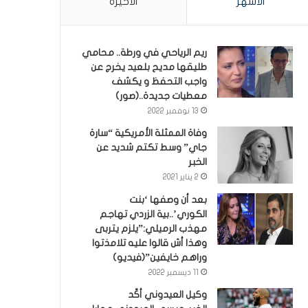
الأشهر
الأخيرة
ريم الرياحي في ورطة.. محامي
طليقها مديح بلعيد يخرج عن
واجب التحفظ و يكشف
معطيات جديدة..(صور)
13 نوفمبر 2022
وفاة الممثلة الأمريكية “سارة
جاي” وسط تكتم شديد عن
الخبر
2 يناير 2021
بعد أن وصفها ‘بنت
الكوري’..بية الزردي تهاجم
مهذب الرميلي:”يلزم يتربى
وهذا أش قالوا عليه تلامذتوا
وراهم خايفين”(فيديو)
11 ديسمبر 2022
وكيل العيدوني أكّد