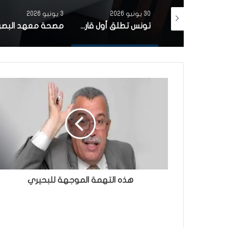
3 يونيو 2026
19 مايو 2026
تونس تطلق أول قارب صيد كهربائي يعمل بالطاقة الشمسية في المتوسط
مصحة معهد البصر والشبكية بالبحيرة 1 تقوم باجراء اكثر من 50 عملية جراحية لازالة الماء الابيض مجانا لفائدة عدد من اهالي قفصة
هذه التهمة الموجهة للبحيري