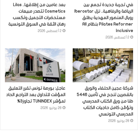
في تجربة جديدة تجمع بين
بعد عامين من إطلاقها.. Lilas
الرياضة والرفاهية.. نزل Iberostar
Cosmetics تتصدر مبيعات
رويال المنصور المهدية يطلق
مستحضرات التجميل وتكسب
Pilates Reformer بنظام All
رهان الثقة في السوق التونسية
Inclusive
2 أغسطس 2026
2 أغسطس 2026
شركة عجين الحلفاء والورق
عاجل: بورصة تونس تقرر التعليق
بالقصرين تنجح في تأمين 5446
المؤقت للتداول بعد التراجع الحاد
طنا من ورق الكتاب المدرسي
لمؤشر TUNINDEX تجاوز3%
وتؤمّن كامل حاجيات الكتاب
28 يوليو 2026
المدرسي التونسي
28 يوليو 2026