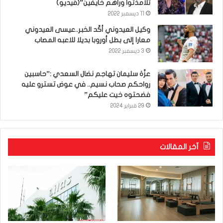
تلامذتوا وراهم خايفين”(فيديو)
11 ديسمبر 2022
وكيل العيدوني أكّد الخبر..عيسى العيدوني
معارا إلى بطل أوروبا بديلا للاعبه المصاب
3 ديسمبر 2022
عزّة سليمان تهاجم نضال السعدي :”حاسبين
رواحكم صحاب نسيم.. في عوض تسترو عليه
فضحتوه خيت عليكم”
29 فبراير 2024
آخر المقالات