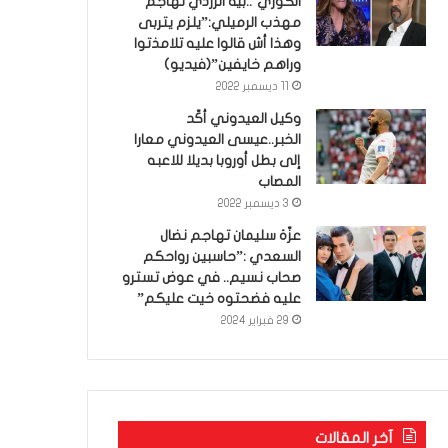
الكوري’..بية الزردي تهاجم
مهذب الرميلي:”يلزم يتربى
وهذا أش قالوا عليه تلامذتوا
وراهم خايفين”(فيديو)
11 ديسمبر 2022
وكيل العيدوني أكّد
الخبر..عيسى العيدوني معارا
إلى بطل أوروبا بديلا للاعبه
المصاب
3 ديسمبر 2022
عزّة سليمان تهاجم نضال
السعدي :”حاسبين رواحكم
صحاب نسيم.. في عوض تسترو
عليه فضحتوه خيت عليكم”
29 فبراير 2024
آخر المقالات