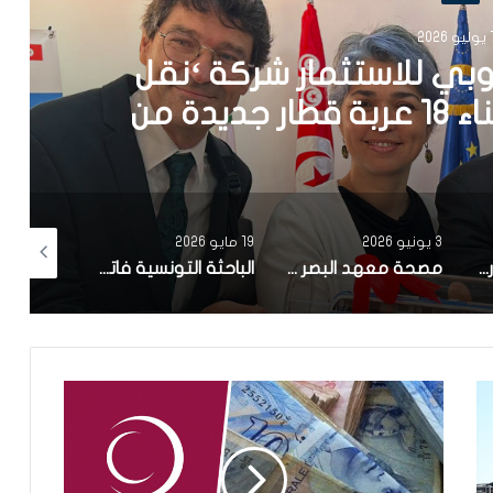
202
يد كهربائي يعمل بالطاقة
في المتوسط
19 مايو 2026
12 أبريل 2026
10 أبريل 2026
مصحة معهد البصر والشبكية بالبحيرة 1 تقوم باجراء اكثر من 50 عملية جراحية لازالة الماء الابيض مجانا لفائدة عدد من اهالي قفصة
الباحثة التونسية فاتن المولدي تنجح في الحصول على براءة اختراع في الولايات المتحدة الأمريكية، وذلك بعد ابتكارها محركاً هجيناً ثورياً
تونس تحتل المرتبة الاولى افريقيا من حيث عدد النساء المطورات للبرمجيات