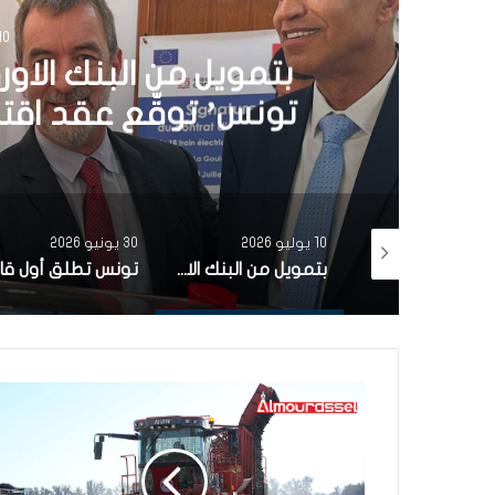
30 يونيو 6
تونس تطلق أول قارب ص
الشمسية 
30 يونيو 2026
3 يونيو 2026
بتمويل من البنك الاوروبي للاستثمار شركة ‘نقل تونس’ توقّع عقد اقتناء 18 عربة قطار جديدة من الصين لفائدة خط TGM
تونس تطلق أول قارب صيد كهربائي يعمل بالطاقة الشمسية في المتوسط