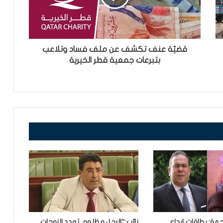
قضيّة عنف تكشف عن ملف فساد وتلاعب
بتبرعات جمعية قطر الخيرية
مة: بطاقات إيداع
نائب:”الرجل مظلوم..تعدد الزوجات