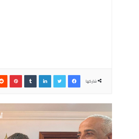
فيسبوك
تويتر
لينكدإن
بينتير
شاركها
أق