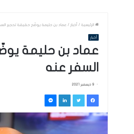
الرئيسية
/
أخبار
/
عماد بن حليمة يوضّح حقيقة تحجير السف
أخبار
عماد بن حليمة يوض
السفر عنه
9 ديسمبر 2021
فيسبوك
تويتر
لينكدإن
ماسنجر