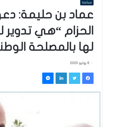
سياسة
عماد بن حليمة: دع
الحزام “هي تدوير ل
لها بالمصلحة الوطن
6 يوليو 2020
فيسبوك
تويتر
لينكدإن
ماسنجر