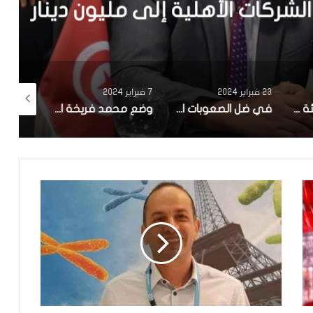
 الأهلية إلى مليون دينار
23 فبراير 2024
7 فبراير 2024
17 يناير 2024
صنعت شركة ناشئة تونسية.. بلدية سوسة تنطلق في تجربة ‘zigofiltre’
في ضل الصعوبات الاقتصادية : تاخر كبير في الاعلان عن تركيبة الهيئة الوطنية للصلح الجزائي وانطلاق اشغالها
وضع محمد فريخة الصحي صعب ونقله الي المستشفى