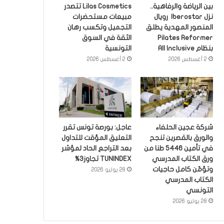
بين الرياضة والرفاهية..
Lilas Cosmetics تتصدر
نزل Iberostar رويال
مبيعات مستحضرات
المنصور المهدية يطلق
التجميل وتكسب رهان
Pilates Reformer
الثقة في السوق
بنظام All Inclusive
التونسية
2 أغسطس 2026
2 أغسطس 2026
شركة عجين الحلفاء
عاجل: بورصة تونس تقرر
والورق بالقصرين تنجح
التعليق المؤقت للتداول
في تأمين 5446 طنا من
بعد التراجع الحاد لمؤشر
ورق الكتاب المدرسي
TUNINDEX تجاوز3%
وتؤمّن كامل حاجيات
28 يوليو 2026
الكتاب المدرسي
التونسي
28 يوليو 2026