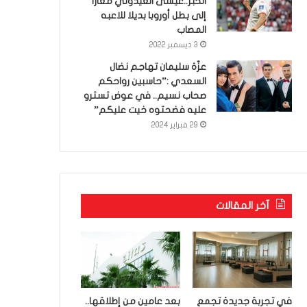
الخبر..عيسى العيدوني معارا
إلى بطل أوروبا بديلا للاعبه
المصاب
3 ديسمبر 2022
عزّة سليمان تهاجم نضال
السعدي :”حاسبين رواحكم
صحاب نسيم.. في عوض تسترو
عليه فضحتوه خيت عليكم”
29 فبراير 2024
آخر المقالات
في تجربة جديدة تجمع
بعد عامين من إطلاقها..