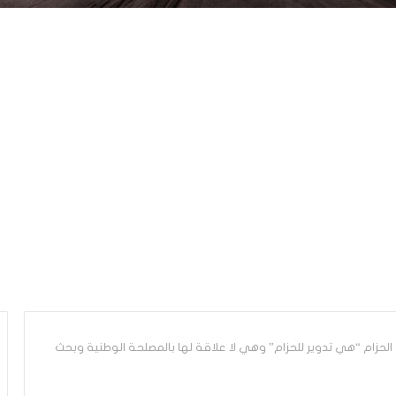
لحزام “هي تدوير للحزام” وهي لا علاقة لها بالمصلحة الوطنية وبحث