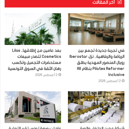
آخر المقالات
في تجربة جديدة تجمع بين
بعد عامين من إطلاقها.. Lilas
الرياضة والرفاهية.. نزل Iberostar
Cosmetics تتصدر مبيعات
رويال المنصور المهدية يطلق
مستحضرات التجميل وتكسب
Pilates Reformer بنظام All
رهان الثقة في السوق التونسية
Inclusive
2 أغسطس 2026
2 أغسطس 2026
شركة عجين الحلفاء والورق
عاجل: بورصة تونس تقرر التعليق