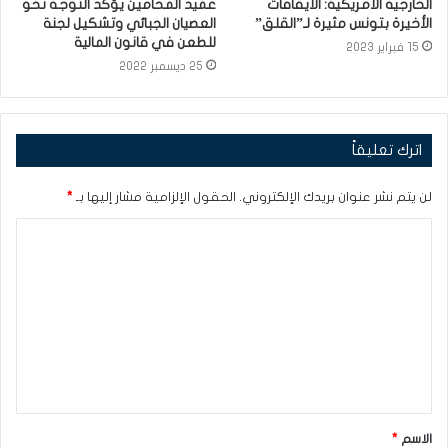
الخارجية الأمريكية: الايقافات
عميد المحامين يؤكد التوجه نحو
الأخيرة بتونس مثيرة لـ”القلق”
العصيان الجبائي وتشكيل لجنة
للطعن في قانون المالية
15 فبراير 2023
25 ديسمبر 2022
اترك تعليقاً
لن يتم نشر عنوان بريدك الإلكتروني.
الحقول الإلزامية مشار إليها بـ
*
ا
ل
ت
ع
ل
ي
ق
الاسم
*
*