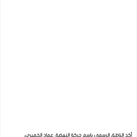
أكد الناطق الرسمي باسم حركة النهضة، عماد الخميري،