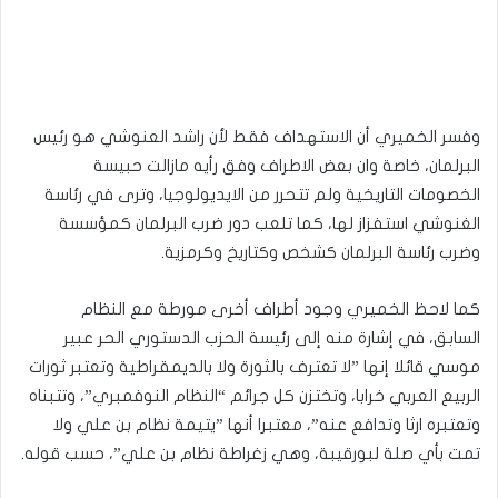
وفسر الخميري أن الاستهداف فقط لأن راشد العنوشي هو رئيس
البرلمان، خاصة وان بعض الاطراف وفق رأيه مازالت حبيسة
الخصومات التاريخية ولم تتحرر من الايديولوجيا، وترى في رئاسة
الغنوشي استفزاز لها، كما تلعب دور ضرب البرلمان كمؤسسة
وضرب رئاسة البرلمان كشخص وكتاريخ وكرمزية.
كما لاحظ الخميري وجود أطراف أخرى مورطة مع النظام
السابق، في إشارة منه إلى رئيسة الحزب الدستوري الحر عبير
موسي قائلا إنها ”لا تعترف بالثورة ولا بالديمقراطية وتعتبر ثورات
الربيع العربي خرابا، وتختزن كل جرائم “النظام النوفمبري”، وتتبناه
وتعتبره ارثا وتدافع عنه”، معتبرا أنها ”يتيمة نظام بن علي ولا
تمت بأي صلة لبورقيبة، وهي زغراطة نظام بن علي”، حسب قوله.