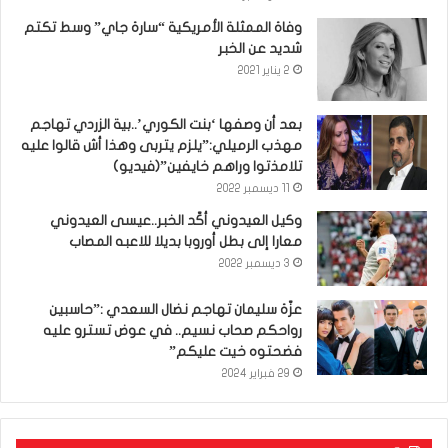
وفاة الممثلة الأمريكية “سارة جاي” وسط تكتم
شديد عن الخبر
2 يناير 2021
بعد أن وصفها ‘بنت الكوري’..بية الزردي تهاجم
مهذب الرميلي:”يلزم يتربى وهذا أش قالوا عليه
تلامذتوا وراهم خايفين”(فيديو)
11 ديسمبر 2022
وكيل العيدوني أكّد الخبر..عيسى العيدوني
معارا إلى بطل أوروبا بديلا للاعبه المصاب
3 ديسمبر 2022
عزّة سليمان تهاجم نضال السعدي :”حاسبين
رواحكم صحاب نسيم.. في عوض تسترو عليه
فضحتوه خيت عليكم”
29 فبراير 2024