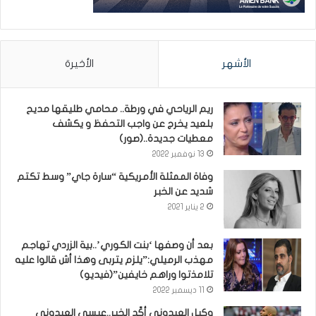
الأشهر
الأخيرة
ريم الرياحي في ورطة.. محامي طليقها مديح
بلعيد يخرج عن واجب التحفظ و يكشف
معطيات جديدة..(صور)
13 نوفمبر 2022
وفاة الممثلة الأمريكية “سارة جاي” وسط تكتم
شديد عن الخبر
2 يناير 2021
بعد أن وصفها ‘بنت الكوري’..بية الزردي تهاجم
مهذب الرميلي:”يلزم يتربى وهذا أش قالوا عليه
تلامذتوا وراهم خايفين”(فيديو)
11 ديسمبر 2022
وكيل العيدوني أكّد الخبر..عيسى العيدوني