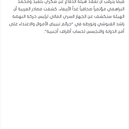
فيما يترقب أن تعقد هيئة الدفاع عن شكري بلعيد ومحمد
البراهمي مؤتمراً صحافياً غداً الأربعاء، كشفت مصادر العربية أن
الهيئة ستكشف عن الجهاز السري المالي لرئيس حركة النهضة
راشد الغنوشي وتورطه في “جرائم تبييض الأموال والاعتداء على
أمن الدولة والتجسس لحساب أطراف أجنبية”.