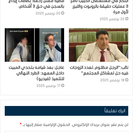
ابتكار في مستشفى الحبيب ثامر:
قضية مقتل رحمة: بطاقات إيداع
3 عمليات دقيقة بالروبوت والليزر
بالسجن في حق 3 أشخاص
لأول مرة
20 نوفمبر 2025
22 نوفمبر 2025
نائب:”الرجل مظلوم..تعدد الزوجات
عاجل: بعد قيامه بتحدي المبيت
فيه حل لمشاكل المجتمع”
داخل المعهد: الطرد النهائي
للتلميذ (فيديو)
18 نوفمبر 2025
17 نوفمبر 2025
اترك تعليقاً
لن يتم نشر عنوان بريدك الإلكتروني.
الحقول الإلزامية مشار إليها بـ
*