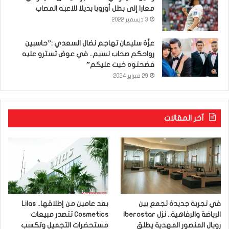
معارا إلى بطل أوروبا بديلا للاعبه المصاب
3 ديسمبر 2022
عزّة سليمان تهاجم نضال السعدي :”حاسبين
رواحكم صحاب نسيم.. في عوض تسترو عليه
فضحتوه خيت عليكم”
29 فبراير 2024
آخر المقالات
في تجربة جديدة تجمع بين
بعد عامين من إطلاقها.. Lilas
الرياضة والرفاهية.. نزل Iberostar
Cosmetics تتصدر مبيعات
رويال المنصور المهدية يطلق
مستحضرات التجميل وتكسب