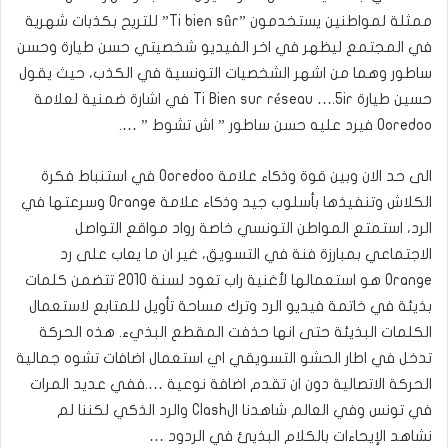
ممثلة لمواطنين يستخدمون ”Ti bien sûr” للتريح بكذبات شهرية
في المجتمع ليظهر في اخر الفيديو شخصيتي حسن طيارة وحسن
ساطور وهما من اشهر الشخصيات التونسية في الكذب، حيث يقول
حسين طيارة Ti Bien sur réseau ….5ir في اشارة ضمنية لعلامة
Ooredoo فيرد عليه حسن ساطور ” اش تشوط ” ….
الى حد الان وبين قوة وذكاء علامة Ooredoo في استنباط فكرة
الكلاش وتنفيذها بأسلوب جيد وذكاء علامة Orange وسرعتها في
الرد، استمتع المواطن التونسي خاصة رواد مواقع التواصل
الاجتماعي بمبارزة فنة في التسويق، غير ان ما يعاب على رد
Orange هو استعمالها لأغنية راب تعود لسنة 2010 تتضمن كلمات
بذيئة في خاتمة فيديو الرد وترك مساحة تأويل للمتابع لاستعمال
الكلمات البذيئة حتى انها حذفت المقطع البذيء. هذه الحركة
تدخل في اطار الحشو التسويقي اي استعمال اضافات تشوه جمالية
الحركة الاتصالية دون ان تقدم اضافة نوعية ….ففي عديد المرات
في تونس وفي العالم شاهدنا الClash والرد الذكي لكننا لم
نشاهد الإيحاءات بالكلام البذيئ في الردود …