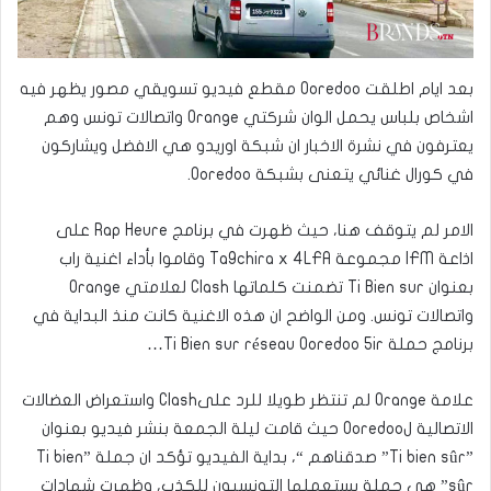
بعد ايام اطلقت Ooredoo مقطع فيديو تسويقي مصور يظهر فيه
اشخاص بلباس يحمل الوان شركتي Orange واتصالات تونس وهم
يعترفون في نشرة الاخبار ان شبكة اوريدو هي الافضل ويشاركون
في كورال غنائي يتعنى بشبكة Ooredoo.
الامر لم يتوقف هنا، حيث ظهرت في برنامج Rap Heure على
اذاعة IFM مجموعة Ta9chira x 4LFA وقاموا بأداء اغنية راب
بعنوان Ti Bien sur تضمنت كلماتها Clash لعلامتي Orange
واتصالات تونس. ومن الواضح ان هذه الاغنية كانت منذ البداية في
برنامج حملة Ti Bien sur réseau Ooredoo 5ir…
علامة Orange لم تنتظر طويلا للرد علىClash واستعراض العضالات
الاتصالية لOoredoo حيث قامت ليلة الجمعة بنشر فيديو بعنوان
”Ti bien sûr” صدقناهم “، بداية الفيديو تؤكد ان جملة ”Ti bien
sûr” هي جملة يستعملها التونسيون للكذب، وظهرت شهادات