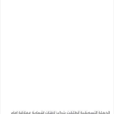
الحملة التسويقية انطلقت بتركيز لافتات اشهارية عملاقة امام