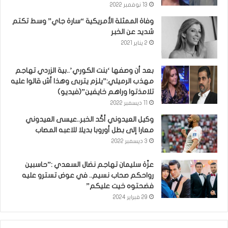
13 نوفمبر 2022
وفاة الممثلة الأمريكية “سارة جاي” وسط تكتم
شديد عن الخبر
2 يناير 2021
بعد أن وصفها ‘بنت الكوري’..بية الزردي تهاجم
مهذب الرميلي:”يلزم يتربى وهذا أش قالوا عليه
تلامذتوا وراهم خايفين”(فيديو)
11 ديسمبر 2022
وكيل العيدوني أكّد الخبر..عيسى العيدوني
معارا إلى بطل أوروبا بديلا للاعبه المصاب
3 ديسمبر 2022
عزّة سليمان تهاجم نضال السعدي :”حاسبين
رواحكم صحاب نسيم.. في عوض تسترو عليه
فضحتوه خيت عليكم”
29 فبراير 2024