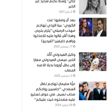
جاي” وسط تكتم شديد عن
الخبر
2 يناير 2021
بعد أن وصفها ‘بنت
الكوري’..بية الزردي تهاجم
مهذب الرميلي:”يلزم يتربى
وهذا أش قالوا عليه تلامذتوا
وراهم خايفين”(فيديو)
11 ديسمبر 2022
وكيل العيدوني أكّد
الخبر..عيسى العيدوني معارا
إلى بطل أوروبا بديلا للاعبه
المصاب
3 ديسمبر 2022
عزّة سليمان تهاجم نضال
السعدي :”حاسبين رواحكم
صحاب نسيم.. في عوض تسترو
عليه فضحتوه خيت عليكم”
29 فبراير 2024