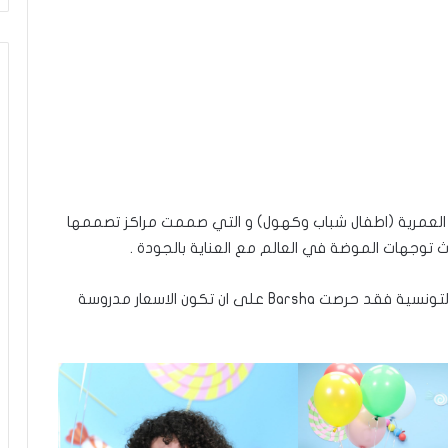
كل الفئات العمرية (اطفال شباب وكهول) و التي صممت مراكز تصممها
 توجهات الموضة في العالم مع العناية بالجودة .
ولأنها تقدم نفسها كعلامة ملابس موجهة للعائلة التونسية فقد حرصت Barsha على ان تكون الاسعار مدروسة