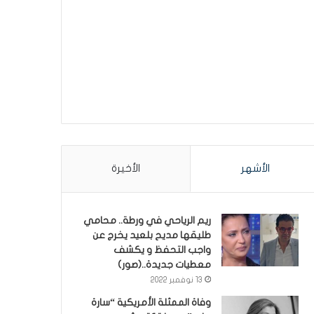
الأشهر
الأخيرة
ريم الرياحي في ورطة.. محامي
طليقها مديح بلعيد يخرج عن
واجب التحفظ و يكشف
معطيات جديدة..(صور)
13 نوفمبر 2022
وفاة الممثلة الأمريكية “سارة