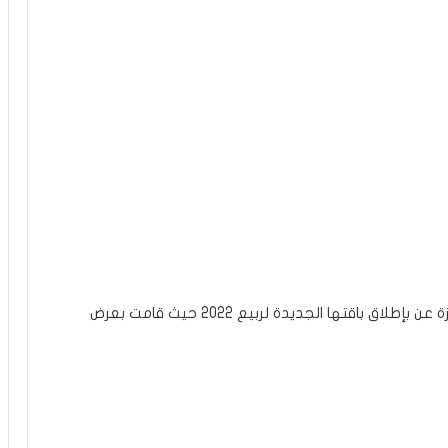
مع اقتراب العيد قامت علامة Barsha للملابس الجاهزة عن بإطلاق باقتها الجديدة لربيع 2022 حيث قامت بعرض