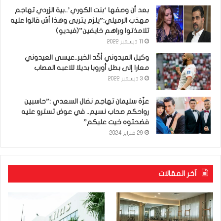
بعد أن وصفها ‘بنت الكوري’..بية الزردي تهاجم
مهذب الرميلي:”يلزم يتربى وهذا أش قالوا عليه
تلامذتوا وراهم خايفين”(فيديو)
11 ديسمبر 2022
وكيل العيدوني أكّد الخبر..عيسى العيدوني
معارا إلى بطل أوروبا بديلا للاعبه المصاب
3 ديسمبر 2022
عزّة سليمان تهاجم نضال السعدي :”حاسبين
رواحكم صحاب نسيم.. في عوض تسترو عليه
فضحتوه خيت عليكم”
29 فبراير 2024
آخر المقالات