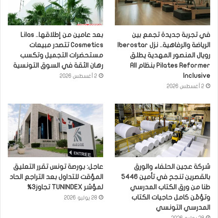
في تجربة جديدة تجمع بين
بعد عامين من إطلاقها.. Lilas
الرياضة والرفاهية.. نزل Iberostar
Cosmetics تتصدر مبيعات
رويال المنصور المهدية يطلق
مستحضرات التجميل وتكسب
Pilates Reformer بنظام All
رهان الثقة في السوق التونسية
Inclusive
2 أغسطس 2026
2 أغسطس 2026
شركة عجين الحلفاء والورق
عاجل: بورصة تونس تقرر التعليق
بالقصرين تنجح في تأمين 5446
المؤقت للتداول بعد التراجع الحاد
طنا من ورق الكتاب المدرسي
لمؤشر TUNINDEX تجاوز3%
وتؤمّن كامل حاجيات الكتاب
28 يوليو 2026
المدرسي التونسي