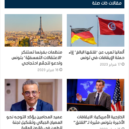
مقالات ذات صلة
ألمانيا تعرب عن ‘قلقها البالغ’ إزاء
منظمات بفرنسا تستنكر
حملة الإيقافات في تونس
‘الاعتقالات التعسفيّة’ بتونس
وتدعو لتجمّع احتجاجي
17 فبراير 2023
16 فبراير 2023
الخارجية الأمريكية: الايقافات
عميد المحامين يؤكد التوجه نحو
الأخيرة بتونس مثيرة لـ”القلق”
العصيان الجبائي وتشكيل لجنة
للطعن في قانون المالية