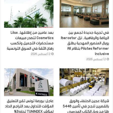
في تجربة جديدة تجمع بين
بعد عامين من إطلاقها.. Lilas
الرياضة والرفاهية.. نزل Iberostar
Cosmetics تتصدر مبيعات
رويال المنصور المهدية يطلق
مستحضرات التجميل وتكسب
Pilates Reformer بنظام All
رهان الثقة في السوق التونسية
Inclusive
2 أغسطس 2026
2 أغسطس 2026
شركة عجين الحلفاء والورق
عاجل: بورصة تونس تقرر التعليق
بالقصرين تنجح في تأمين 5446
المؤقت للتداول بعد التراجع الحاد
طنا من ورق الكتاب المدرسي
لمؤشر TUNINDEX تجاوز3%