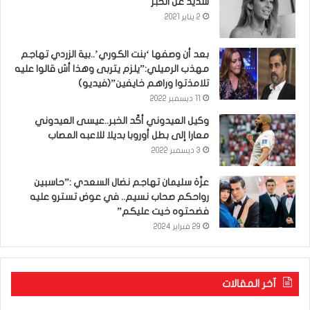
شديد عن الخبر
2 يناير 2021
بعد أن وصفها ‘بنت الكوري’..بية الزردي تهاجم
مهذب الرميلي:”يلزم يتربى وهذا أش قالوا عليه
تلامذتوا وراهم خايفين”(فيديو)
11 ديسمبر 2022
وكيل العيدوني أكّد الخبر..عيسى العيدوني
معارا إلى بطل أوروبا بديلا للاعبه المصاب
3 ديسمبر 2022
عزّة سليمان تهاجم نضال السعدي :”حاسبين
رواحكم صحاب نسيم.. في عوض تسترو عليه
فضحتوه خيت عليكم”
29 فبراير 2024
آخر المقالات