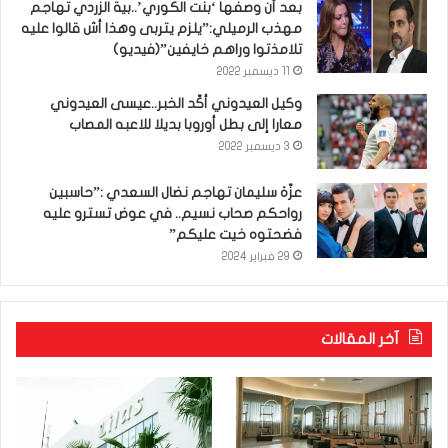
بعد أن وصفها ‘بنت الكوري’..بية الزردي تهاجم
مهذب الرميلي:”يلزم يتربى وهذا أش قالوا عليه
تلامذتوا وراهم خايفين”(فيديو)
11 ديسمبر 2022
وكيل العيدوني أكّد الخبر..عيسى العيدوني
معارا إلى بطل أوروبا بديلا للاعبه المصاب
3 ديسمبر 2022
عزّة سليمان تهاجم نضال السعدي :”حاسبين
رواحكم صحاب نسيم.. في عوض تسترو عليه
فضحتوه خيت عليكم”
29 فبراير 2024
آخر المقالات