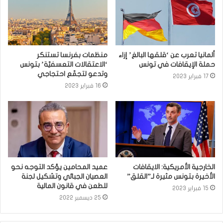
ألمانيا تعرب عن ‘قلقها البالغ’ إزاء
منظمات بفرنسا تستنكر
حملة الإيقافات في تونس
‘الاعتقالات التعسفيّة’ بتونس
وتدعو لتجمّع احتجاجي
17 فبراير 2023
16 فبراير 2023
الخارجية الأمريكية: الايقافات
عميد المحامين يؤكد التوجه نحو
الأخيرة بتونس مثيرة لـ”القلق”
العصيان الجبائي وتشكيل لجنة
للطعن في قانون المالية
15 فبراير 2023
25 ديسمبر 2022