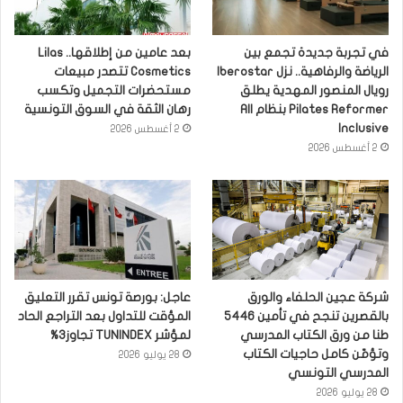
في تجربة جديدة تجمع بين
بعد عامين من إطلاقها.. Lilas
الرياضة والرفاهية.. نزل Iberostar
Cosmetics تتصدر مبيعات
رويال المنصور المهدية يطلق
مستحضرات التجميل وتكسب
Pilates Reformer بنظام All
رهان الثقة في السوق التونسية
Inclusive
2 أغسطس 2026
2 أغسطس 2026
شركة عجين الحلفاء والورق
عاجل: بورصة تونس تقرر التعليق
بالقصرين تنجح في تأمين 5446
المؤقت للتداول بعد التراجع الحاد
طنا من ورق الكتاب المدرسي
لمؤشر TUNINDEX تجاوز3%
وتؤمّن كامل حاجيات الكتاب
28 يوليو 2026
المدرسي التونسي
28 يوليو 2026