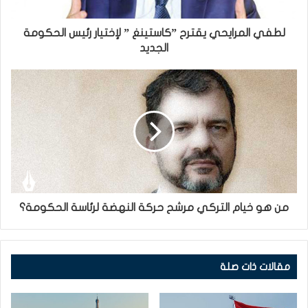
لطفي المرايحي يقترح ”كاستينغ ” لإختيار رئيس الحكومة
الجديد
من هو خيام التركي مرشح حركة النهضة لرئاسة الحكومة؟
مقالات ذات صلة