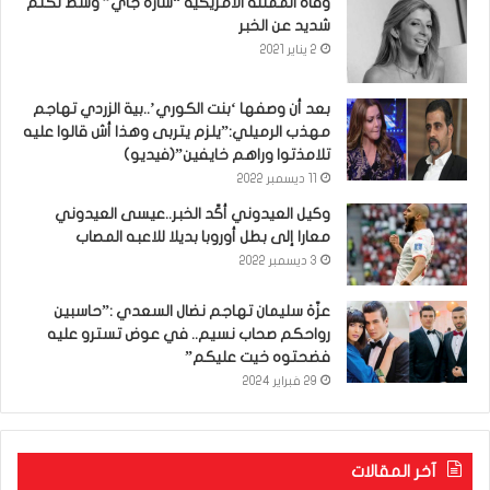
وفاة الممثلة الأمريكية “سارة جاي” وسط تكتم
شديد عن الخبر
2 يناير 2021
بعد أن وصفها ‘بنت الكوري’..بية الزردي تهاجم
مهذب الرميلي:”يلزم يتربى وهذا أش قالوا عليه
تلامذتوا وراهم خايفين”(فيديو)
11 ديسمبر 2022
وكيل العيدوني أكّد الخبر..عيسى العيدوني
معارا إلى بطل أوروبا بديلا للاعبه المصاب
3 ديسمبر 2022
عزّة سليمان تهاجم نضال السعدي :”حاسبين
رواحكم صحاب نسيم.. في عوض تسترو عليه
فضحتوه خيت عليكم”
29 فبراير 2024
آخر المقالات