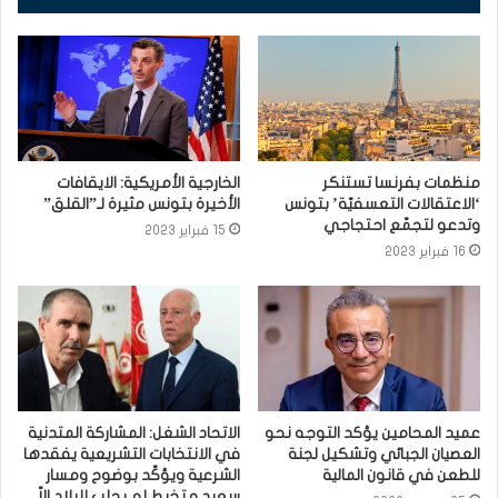
منظمات بفرنسا تستنكر
الخارجية الأمريكية: الايقافات
‘الاعتقالات التعسفيّة’ بتونس
الأخيرة بتونس مثيرة لـ”القلق”
وتدعو لتجمّع احتجاجي
15 فبراير 2023
16 فبراير 2023
عميد المحامين يؤكد التوجه نحو
الاتحاد الشغل: المشاركة المتدنية
العصيان الجبائي وتشكيل لجنة
في الانتخابات التشريعية يفقدها
للطعن في قانون المالية
الشرعية ويؤكّد بوضوح ومسار
سعيد متخبط لم يجلب للبلاد إلاّ