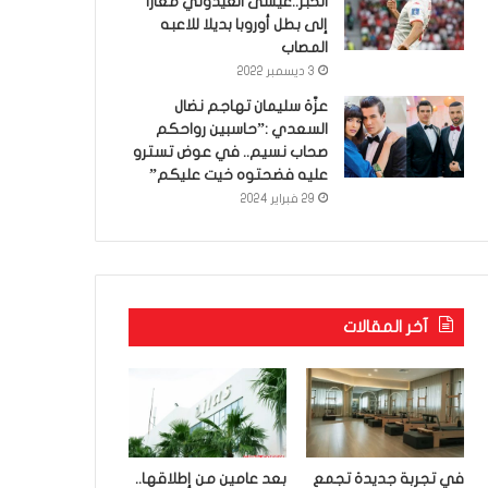
الخبر..عيسى العيدوني معارا
إلى بطل أوروبا بديلا للاعبه
المصاب
3 ديسمبر 2022
عزّة سليمان تهاجم نضال
السعدي :”حاسبين رواحكم
صحاب نسيم.. في عوض تسترو
عليه فضحتوه خيت عليكم”
29 فبراير 2024
آخر المقالات
في تجربة جديدة تجمع
بعد عامين من إطلاقها..