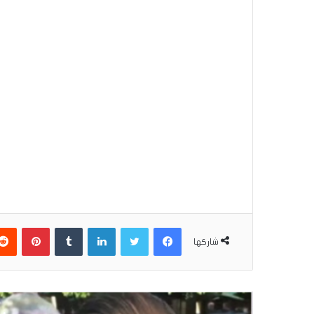
فيسبوك
تويتر
لينكدإن
بينتير
شاركها