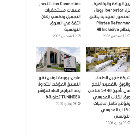
بين الرياضة والرفاهية..
Lilas Cosmetics تتصدر
نزل Iberostar رويال
مبيعات مستحضرات
المنصور المهدية يطلق
التجميل وتكسب رهان
Pilates Reformer
الثقة في السوق
بنظام All Inclusive
التونسية
2 أغسطس 2026
2 أغسطس 2026
شركة عجين الحلفاء
عاجل: بورصة تونس تقرر
والورق بالقصرين تنجح
التعليق المؤقت للتداول
في تأمين 5446 طنا من
بعد التراجع الحاد لمؤشر
ورق الكتاب المدرسي
TUNINDEX تجاوز3%
وتؤمّن كامل حاجيات
28 يوليو 2026
الكتاب المدرسي
التونسي
28 يوليو 2026