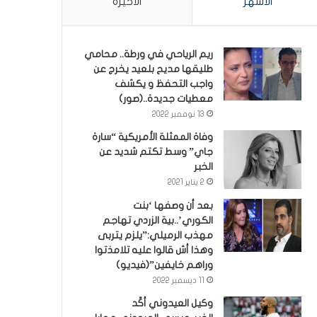
الأشهر
الأخيرة
ريم الرياحي في ورطة.. محامي
طليقها مديح بلعيد يخرج عن
واجب التحفظ و يكشف
معطيات جديدة..(صور)
13 نوفمبر 2022
وفاة الممثلة الأمريكية “سارة
جاي” وسط تكتم شديد عن
الخبر
2 يناير 2021
بعد أن وصفها ‘بنت
الكوري’..بية الزردي تهاجم
مهذب الرميلي:”يلزم يتربى
وهذا أش قالوا عليه تلامذتوا
وراهم خايفين”(فيديو)
11 ديسمبر 2022
وكيل العيدوني أكّد