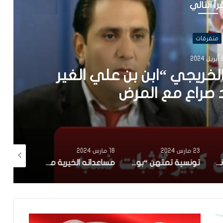
رأ التالي
متفرقات
2024
الخريجي “ابن بن علي الغير
صراع مع المرض
23 مارس 2024
18 مارس 2024
28 فبراير 2024
امرأة فرنسية سكرانة في شهر رمضان تتهجّم على عون أمن تونسي.. وبشير الغربي يلقنها درسا(فيديو)
تونسية تمتهن “بوطبيلة” في رمضان : ورثت الخدمة على بابا.. نخدم بذراعي ونصرف على ميمتي (فيديو)
مساعداته الخيرية متواصلة منذ سنوات و في عدة قطاعات..سعد بقير يتكفل بـ”عمرة” عدد من أبناء تطاوين