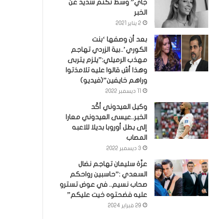
جاي” وسط تكتم شديد عن
الخبر
2 يناير 2021
بعد أن وصفها ‘بنت
الكوري’..بية الزردي تهاجم
مهذب الرميلي:”يلزم يتربى
وهذا أش قالوا عليه تلامذتوا
وراهم خايفين”(فيديو)
11 ديسمبر 2022
وكيل العيدوني أكّد
الخبر..عيسى العيدوني معارا
إلى بطل أوروبا بديلا للاعبه
المصاب
3 ديسمبر 2022
عزّة سليمان تهاجم نضال
السعدي :”حاسبين رواحكم
صحاب نسيم.. في عوض تسترو
عليه فضحتوه خيت عليكم”
29 فبراير 2024