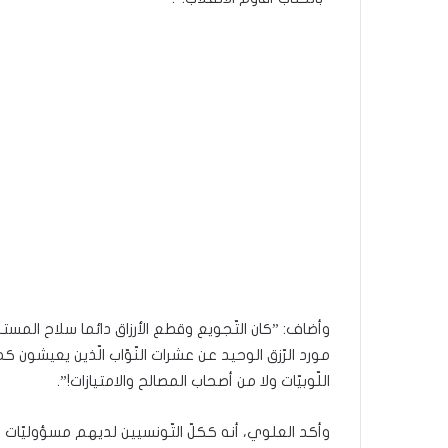
وأضاف: ”كان التّجويع وقطع الأرزاق دائما سلاح المس
مورد الرّزق الوحيد عن عشرات النّوّاب الّذين يعيشون 
اللّوبيّات ولا من أصحاب المصالح والامتيازات!”.
وأكد العلوي، أنه ككلّ التّونسيين لديهم مسؤوليّات وا