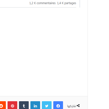
فيسبوك
تويتر
لينكدإن
بينتير
شاركها