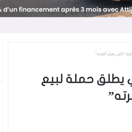
تبه ”كي يعيل أسرته”
 يطلق حملة لبيع
ته”