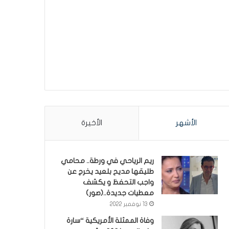
الأشهر
الأخيرة
ريم الرياحي في ورطة.. محامي
طليقها مديح بلعيد يخرج عن
واجب التحفظ و يكشف
معطيات جديدة..(صور)
13 نوفمبر 2022
وفاة الممثلة الأمريكية “سارة