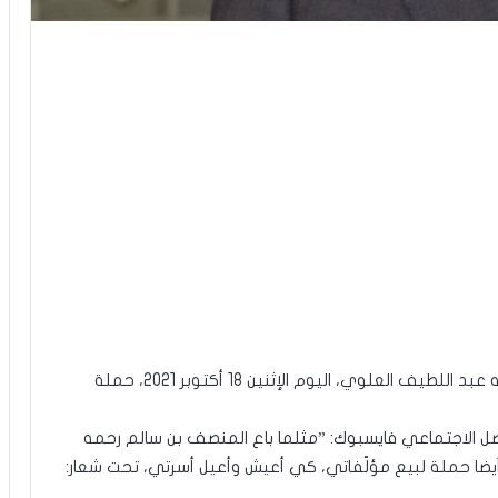
أطلق النائب بمجلس نواب الشعب المجمدة اختصاصاته عبد اللطيف العلوي، اليوم الإثنين 18 أكتوبر 2021، حملة
 الاجتماعي فايسبوك: ”مثلما باع المنصف بن سالم رحمه
أيضا حملة لبيع مؤلّفاتي، كي أعيش وأعيل أسرتي، تحت شعار: