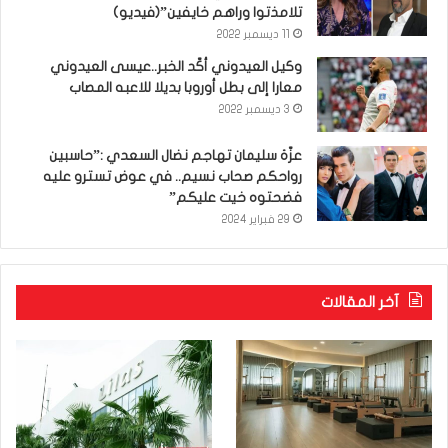
تلامذتوا وراهم خايفين”(فيديو)
11 ديسمبر 2022
وكيل العيدوني أكّد الخبر..عيسى العيدوني
معارا إلى بطل أوروبا بديلا للاعبه المصاب
3 ديسمبر 2022
عزّة سليمان تهاجم نضال السعدي :”حاسبين
رواحكم صحاب نسيم.. في عوض تسترو عليه
فضحتوه خيت عليكم”
29 فبراير 2024
آخر المقالات