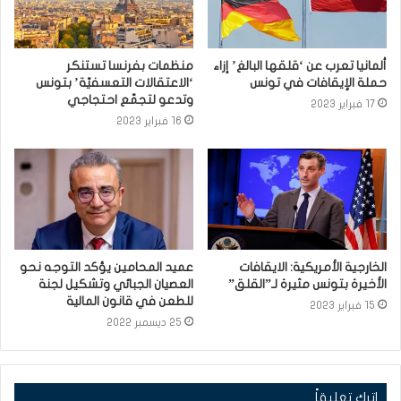
ألمانيا تعرب عن ‘قلقها البالغ’ إزاء
منظمات بفرنسا تستنكر
حملة الإيقافات في تونس
‘الاعتقالات التعسفيّة’ بتونس
وتدعو لتجمّع احتجاجي
17 فبراير 2023
16 فبراير 2023
الخارجية الأمريكية: الايقافات
عميد المحامين يؤكد التوجه نحو
الأخيرة بتونس مثيرة لـ”القلق”
العصيان الجبائي وتشكيل لجنة
للطعن في قانون المالية
15 فبراير 2023
25 ديسمبر 2022
اترك تعليقاً