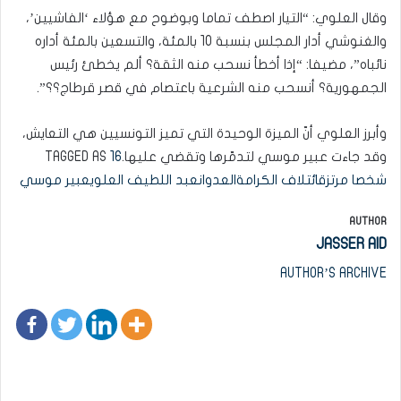
وقال العلوي: “التيار اصطف تماما وبوضوح مع هؤلاء ‘الفاشيين’،
والغنوشي أدار المجلس بنسبة 10 بالمئة، والتسعين بالمئة أداره
نائباه”، مضيفا: “إذا أخطأ نسحب منه الثقة؟ ألم يخطئ رئيس
الجمهورية؟ أنسحب منه الشرعية باعتصام في قصر قرطاج؟؟”.
وأبرز العلوي أنّ الميزة الوحيدة التي تميز التونسيين هي التعايش،
وقد جاءت عبير موسي لتدمّرها وتقضي عليها.TAGGED AS
16
شخصا مرتزق
ائتلاف الكرامة
العدوان
عبد اللطيف العلوي
عبير موسي
AUTHOR
JASSER AID
AUTHOR’S ARCHIVE