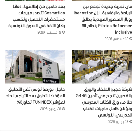
في تجربة جديدة تجمع بين
بعد عامين من إطلاقها.. Lilas
الرياضة والرفاهية.. نزل Iberostar
Cosmetics تتصدر مبيعات
رويال المنصور المهدية يطلق
مستحضرات التجميل وتكسب
Pilates Reformer بنظام All
رهان الثقة في السوق التونسية
Inclusive
2 أغسطس 2026
2 أغسطس 2026
شركة عجين الحلفاء والورق
عاجل: بورصة تونس تقرر التعليق
بالقصرين تنجح في تأمين 5446
المؤقت للتداول بعد التراجع الحاد
طنا من ورق الكتاب المدرسي
لمؤشر TUNINDEX تجاوز3%
وتؤمّن كامل حاجيات الكتاب
28 يوليو 2026
المدرسي التونسي
28 يوليو 2026