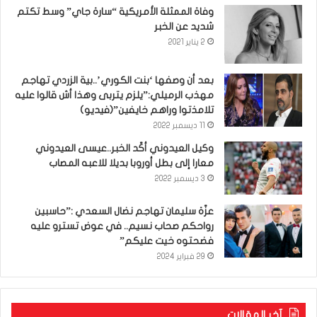
وفاة الممثلة الأمريكية “سارة جاي” وسط تكتم
شديد عن الخبر
2 يناير 2021
بعد أن وصفها ‘بنت الكوري’..بية الزردي تهاجم
مهذب الرميلي:”يلزم يتربى وهذا أش قالوا عليه
تلامذتوا وراهم خايفين”(فيديو)
11 ديسمبر 2022
وكيل العيدوني أكّد الخبر..عيسى العيدوني
معارا إلى بطل أوروبا بديلا للاعبه المصاب
3 ديسمبر 2022
عزّة سليمان تهاجم نضال السعدي :”حاسبين
رواحكم صحاب نسيم.. في عوض تسترو عليه
فضحتوه خيت عليكم”
29 فبراير 2024
آخر المقالات