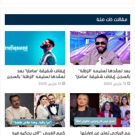
مقالات ذات صلة
بعد تعمّدها تسليمه ‘الزطلة’
إيقاف شقيقة ‘سامارا’ بعد
بالسجن..إيقاف شقيقة ‘سامارا’
تعمّدها تسليمه ‘الزطلة’ بالسجن
13 مارس 2025
13 مارس 2025
ريم الرياحي تعلن عن إصابتها
كريم الغربي :”الي يحكيو فيه