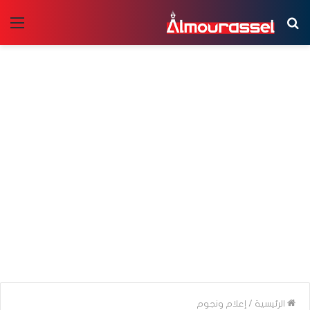
بحث
الق
عن
الرئيسية
/
إعلام ونجوم