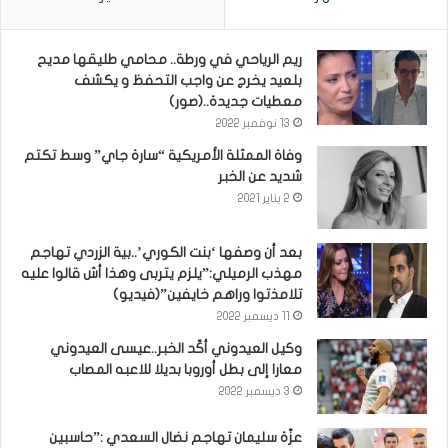
ريم الرياحي في ورطة.. محامي طليقها مديح
بلعيد يخرج عن واجب التحفظ و يكشف
معطيات جديدة..(صور)
13 نوفمبر 2022
وفاة الممثلة الأمريكية “سارة جاي” وسط تكتم
شديد عن الخبر
2 يناير 2021
بعد أن وصفها ‘بنت الكوري’..بية الزردي تهاجم
مهذب الرميلي:”يلزم يتربى وهذا أش قالوا عليه
تلامذتوا وراهم خايفين”(فيديو)
11 ديسمبر 2022
وكيل العيدوني أكّد الخبر..عيسى العيدوني
معارا إلى بطل أوروبا بديلا للاعبه المصاب
3 ديسمبر 2022
عزّة سليمان تهاجم نضال السعدي :”حاسبين