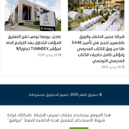
شركة عجين الحلفاء والورق
عاجل: بورصة تونس تقرر التعليق
بالقصرين تنجح في تأمين 5446
المؤقت للتداول بعد التراجع الحاد
طنا من ورق الكتاب المدرسي
لمؤشر TUNINDEX تجاوز3%
وتؤمّن كامل حاجيات الكتاب
28 يوليو 2026
المدرسي التونسي
28 يوليو 2026
© حقوق النشر 2026، جميع الحقوق محفوظة
فيسبوك
يوتيوب
انستقرام
هذا الموقع يستخدم ملفات تعريف الارتباط .بامكانك قراءة
شروط الاستخدام
لتفعيل هذه الخاصية اضغط "موافق"