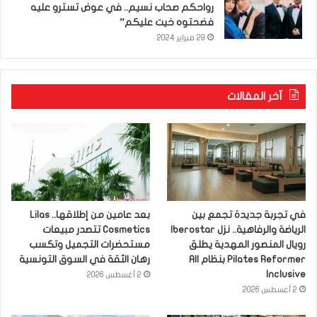
رواحكم صحاب نسيم.. في عوض تسترو عليه
فضحتوه خيت عليكم”
29 فبراير 2024
آخر المقالات
في تجربة جديدة تجمع بين
بعد عامين من إطلاقها.. Lilas
الرياضة والرفاهية.. نزل Iberostar
Cosmetics تتصدر مبيعات
رويال المنصور المهدية يطلق
مستحضرات التجميل وتكسب
Pilates Reformer بنظام All
رهان الثقة في السوق التونسية
Inclusive
2 أغسطس 2026
2 أغسطس 2026