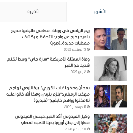
الأشهر
الأخيرة
ريم الرياحي في ورطة.. محامي طليقها مديح
بلعيد يخرج عن واجب التحفظ و يكشف
معطيات جديدة..(صور)
13 نوفمبر 2022
وفاة الممثلة الأمريكية “سارة جاي” وسط تكتم
شديد عن الخبر
2 يناير 2021
بعد أن وصفها ‘بنت الكوري’..بية الزردي تهاجم
مهذب الرميلي:”يلزم يتربى وهذا أش قالوا عليه
تلامذتوا وراهم خايفين”(فيديو)
11 ديسمبر 2022
وكيل العيدوني أكّد الخبر..عيسى العيدوني
معارا إلى بطل أوروبا بديلا للاعبه المصاب
3 ديسمبر 2022