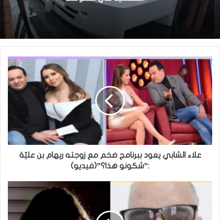
علاء الشابي يعود ببرنامج ضخم مع زوجته ريهام بن عليّة
:”شكونو هذا؟”(فيديو)