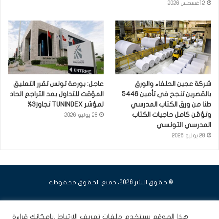
2 أغسطس 2026
شركة عجين الحلفاء والورق
عاجل: بورصة تونس تقرر التعليق
بالقصرين تنجح في تأمين 5446
المؤقت للتداول بعد التراجع الحاد
طنا من ورق الكتاب المدرسي
لمؤشر TUNINDEX تجاوز3%
وتؤمّن كامل حاجيات الكتاب
28 يوليو 2026
المدرسي التونسي
28 يوليو 2026
© حقوق النشر 2026، جميع الحقوق محفوظة
فيسبوك
يوتيوب
انستقرام
هذا الموقع يستخدم ملفات تعريف الارتباط .بامكانك قراءة