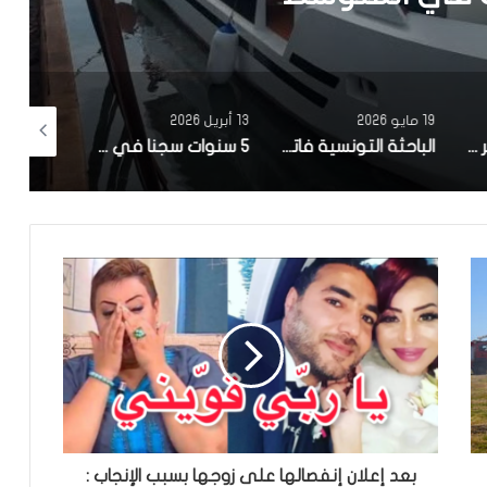
19 مايو 2026
13 أبريل 2026
12 أبريل 2026
مصحة معهد البصر والشبكية بالبحيرة 1 تقوم باجراء اكثر من 50 عملية جراحية لازالة الماء الابيض مجانا لفائدة عدد من اهالي قفصة
الباحثة التونسية فاتن المولدي تنجح في الحصول على براءة اختراع في الولايات المتحدة الأمريكية، وذلك بعد ابتكارها محركاً هجيناً ثورياً
5 سنوات سجنا في حق سامي الفهري
بعد إعلان إنفصالها على زوجها بسبب الإنجاب :