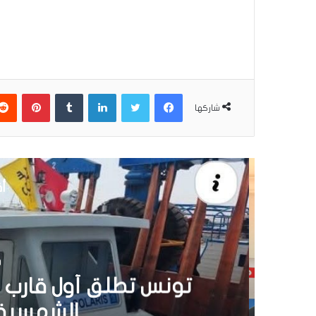
فيسبوك
تويتر
لينكدإن
بينتير
شاركها
أق
30 يونيو 6
تونس تطلق أول قارب ص
الشمسية 