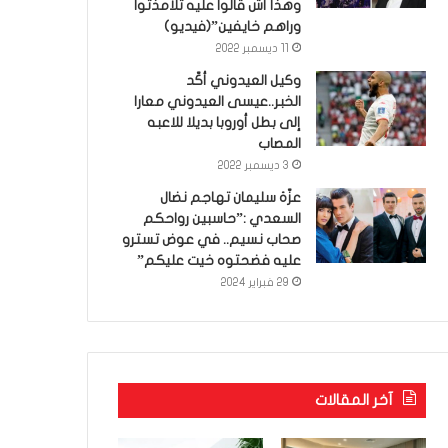
وهذا أش قالوا عليه تلامذتوا
وراهم خايفين”(فيديو)
11 ديسمبر 2022
وكيل العيدوني أكّد
الخبر..عيسى العيدوني معارا
إلى بطل أوروبا بديلا للاعبه
المصاب
3 ديسمبر 2022
عزّة سليمان تهاجم نضال
السعدي :”حاسبين رواحكم
صحاب نسيم.. في عوض تسترو
عليه فضحتوه خيت عليكم”
29 فبراير 2024
آخر المقالات