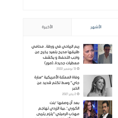
الأشهر
الأخيرة
ريم الرياحي في ورطة.. محامي
طليقها مديح بلعيد يخرج عن
واجب التحفظ و يكشف
معطيات جديدة..(صور)
13 نوفمبر 2022
وفاة الممثلة الأمريكية “سارة
جاي” وسط تكتم شديد عن
الخبر
2 يناير 2021
بعد أن وصفها ‘بنت
الكوري’..بية الزردي تهاجم
مهذب الرميلي:”يلزم يتربى