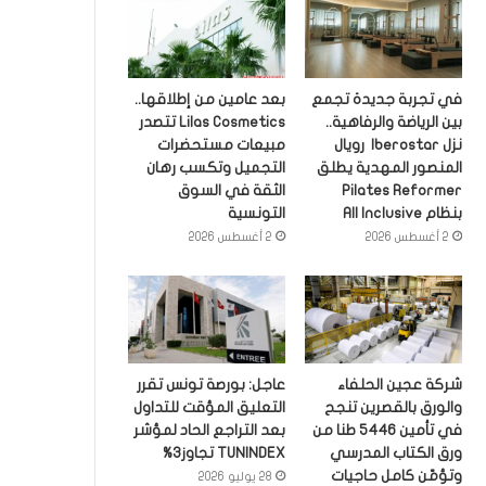
في تجربة جديدة تجمع
بعد عامين من إطلاقها..
بين الرياضة والرفاهية..
Lilas Cosmetics تتصدر
نزل Iberostar رويال
مبيعات مستحضرات
المنصور المهدية يطلق
التجميل وتكسب رهان
Pilates Reformer
الثقة في السوق
بنظام All Inclusive
التونسية
2 أغسطس 2026
2 أغسطس 2026
شركة عجين الحلفاء
عاجل: بورصة تونس تقرر
والورق بالقصرين تنجح
التعليق المؤقت للتداول
في تأمين 5446 طنا من
بعد التراجع الحاد لمؤشر
ورق الكتاب المدرسي
TUNINDEX تجاوز3%
وتؤمّن كامل حاجيات
28 يوليو 2026