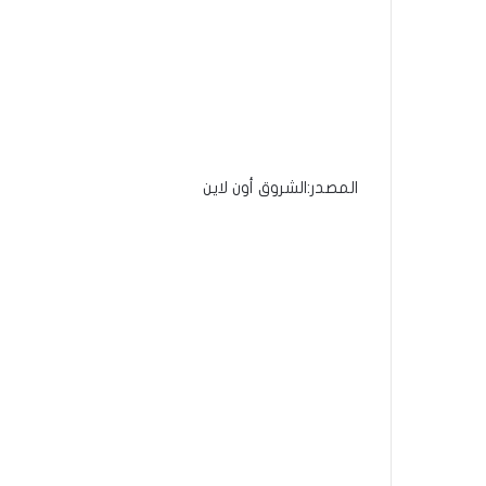
المصدر:الشروق أون لاين