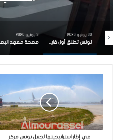
30 يونيو 2026
3 يونيو 2026
بتمويل من البنك الاوروبي للاستثمار شركة ‘نقل تونس’ توقّع عقد اقتناء 18 عربة قطار جديدة من الصين لفائدة خط TGM
تونس تطلق أول قارب صيد كهربائي يعمل بالطاقة الشمسية في المتوسط
في إطار استراتيجيتها لجعل تونس مركز