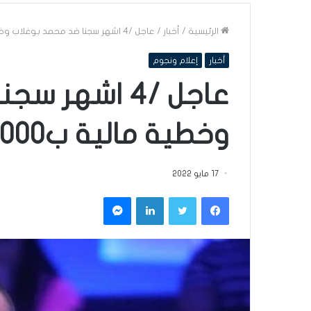
الرئيسية
/
أخبار
/
عاجل /4 اشهر سجنا ضد محمد بوغلاب وخطية مالية ب2000 دينار
أخبار
إعلام ونجوم
عاجل /4 اشهر
وخطية مالية ب2000 دينار
17 مايو 2022
فيسبوك
تويتر
لينكدإن
ماسنجر