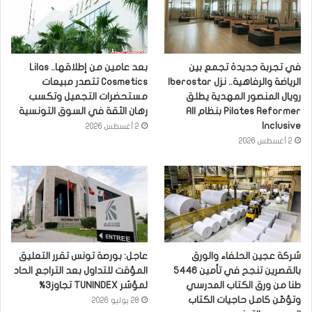
في تجربة جديدة تجمع بين
بعد عامين من إطلاقها.. Lilas
الرياضة والرفاهية.. نزل Iberostar
Cosmetics تتصدر مبيعات
رويال المنصور المهدية يطلق
مستحضرات التجميل وتكسب
Pilates Reformer بنظام All
رهان الثقة في السوق التونسية
Inclusive
2 أغسطس 2026
2 أغسطس 2026
شركة عجين الحلفاء والورق
عاجل: بورصة تونس تقرر التعليق
بالقصرين تنجح في تأمين 5446
المؤقت للتداول بعد التراجع الحاد
طنا من ورق الكتاب المدرسي
لمؤشر TUNINDEX تجاوز3%
وتؤمّن كامل حاجيات الكتاب
28 يوليو 2026