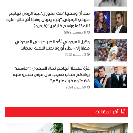
بعد أن وصفها ‘بنت الكوري’..بية الزردي تهاجم
مهذب الرميلي:”يلزم يتربى وهذا أش قالوا عليه
تلامذتوا وراهم خايفين”(فيديو)
11 ديسمبر 2022
وكيل العيدوني أكّد الخبر..عيسى العيدوني
معارا إلى بطل أوروبا بديلا للاعبه المصاب
3 ديسمبر 2022
عزّة سليمان تهاجم نضال السعدي :”حاسبين
رواحكم صحاب نسيم.. في عوض تسترو عليه
فضحتوه خيت عليكم”
29 فبراير 2024
آخر المقالات