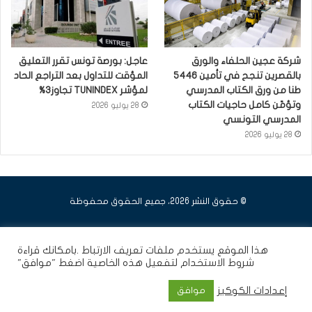
شركة عجين الحلفاء والورق
عاجل: بورصة تونس تقرر التعليق
بالقصرين تنجح في تأمين 5446
المؤقت للتداول بعد التراجع الحاد
طنا من ورق الكتاب المدرسي
لمؤشر TUNINDEX تجاوز3%
وتؤمّن كامل حاجيات الكتاب
28 يوليو 2026
المدرسي التونسي
28 يوليو 2026
© حقوق النشر 2026، جميع الحقوق محفوظة
فيسبوك
يوتيوب
انستقرام
هذا الموقع يستخدم ملفات تعريف الارتباط .بامكانك قراءة
شروط الاستخدام
لتفعيل هذه الخاصية اضغط "موافق"
إعدادات الكوكيز
موافق