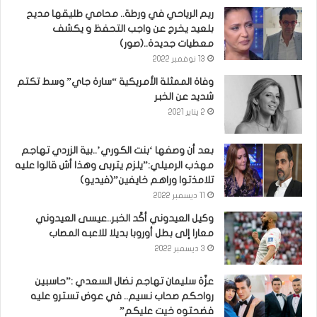
ريم الرياحي في ورطة.. محامي طليقها مديح
بلعيد يخرج عن واجب التحفظ و يكشف
معطيات جديدة..(صور)
13 نوفمبر 2022
وفاة الممثلة الأمريكية “سارة جاي” وسط تكتم
شديد عن الخبر
2 يناير 2021
بعد أن وصفها ‘بنت الكوري’..بية الزردي تهاجم
مهذب الرميلي:”يلزم يتربى وهذا أش قالوا عليه
تلامذتوا وراهم خايفين”(فيديو)
11 ديسمبر 2022
وكيل العيدوني أكّد الخبر..عيسى العيدوني
معارا إلى بطل أوروبا بديلا للاعبه المصاب
3 ديسمبر 2022
عزّة سليمان تهاجم نضال السعدي :”حاسبين
رواحكم صحاب نسيم.. في عوض تسترو عليه
فضحتوه خيت عليكم”