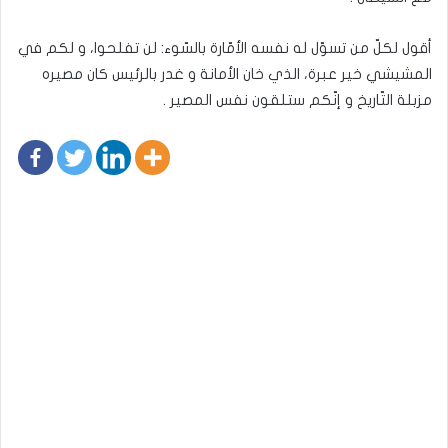
أقول لكلّ من تسوّل له نفسه الأمّارة بالسّوء: لن تفلحوا، و لكم في
المشيشي خير عبرة، الذي خان الأمانة و غدر بالرئيس كان مصيره
مزبلة التّاريخ و إنّكم ستلقون نفس المصير .