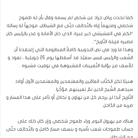
كما تحدث رياض جراد عن شخص لم يسمه وقال بأن له طموح
شخصي ومتهماً إياه بالتّحالف حتّى مع الشيطان، موجهاً له رسالة:
“لكم في المشيشي خير عبرة، الذي خان الأمانة و غدر بالرئيس كان
مصيره مزبلة التّاريخ”..
وهذا ما ورد في نص التدوينة كاملاً:المنظومة التي إعتقدنا أن
الشّعب والرئيس قيس سعيّد قد أسقطها يوم 25 جويلية ، تعود و
للأسف من بوّابة التّعيينات المشبوهة في توقيت مشبوه .
هنيئا لكل الكتّاب العامّين والمعتمدين والمعتمدين الأول أولاد
سيدهم الشّيخ الذين تمّ تعيينهم مؤخّرا .
التّاريح أبدا لن يرحم كل من تهاون و تخاذل أو تآمر على هذا المسار و
ضربه من الدّاخل .
هناك من يهرول اليوم وراء طموح شخصي وإن كان ذلك على
حساب طموحات شعب بأسره و بنسف مسار كامل و بالتّحالف حتّى
مع الشيطان .