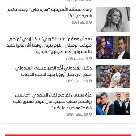
وفاة الممثلة الأمريكية “سارة جاي” وسط تكتم
شديد عن الخبر
2 يناير 2021
بعد أن وصفها ‘بنت الكوري’..بية الزردي تهاجم
مهذب الرميلي:”يلزم يتربى وهذا أش قالوا عليه
تلامذتوا وراهم خايفين”(فيديو)
11 ديسمبر 2022
وكيل العيدوني أكّد الخبر..عيسى العيدوني
معارا إلى بطل أوروبا بديلا للاعبه المصاب
3 ديسمبر 2022
عزّة سليمان تهاجم نضال السعدي :”حاسبين
رواحكم صحاب نسيم.. في عوض تسترو عليه
فضحتوه خيت عليكم”
29 فبراير 2024