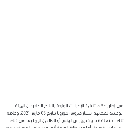
في إطار إحكام تنفیذ الإجراءات الواردة بالبلاغ الصادر عن الھیئة
الوطنیة لمجابھة انتشار فیروس كورونا بتاریخ 05 مارس 2021، وخاصة
تلك المتعلقة بالوافدین إلى تونس أو العائدین اليها بما في ذلك