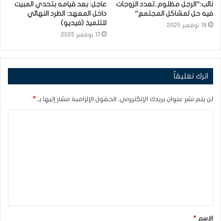
نائب:”الرجل مظلوم..تعدد الزوجات
عاجل: بعد قيامه بتحدي المبيت
فيه حل لمشاكل المجتمع”
داخل المعهد: الطرد النهائي
للتلميذ (فيديو)
18 نوفمبر 2025
17 نوفمبر 2025
اترك تعليقاً
لن يتم نشر عنوان بريدك الإلكتروني.
الحقول الإلزامية مشار إليها بـ
*
ا
ل
ت
ع
ل
ي
ق
الاسم
*
*