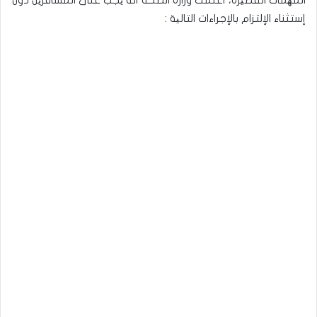
المھمات القصیرة، أعلمت وزارة الصحة أنه یجب على المسافرین دون
إستثناء الإلتزام بالإجراءات التالیة :