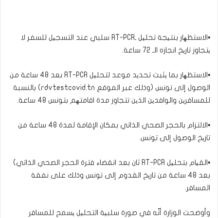
▪الاستظھار بنتیجة تحلیل ـRT-PCR سلبي عند التسجیل للسفر لا
یتجاوز تاریخ انجازه الـ 72 ساعة.
▪الاستظھار بما یثبت تحدید موعد لتحلیل RT-PCR بعد 48 ساعة من
الوصول إلى تونس (وذلك عبر الموقع rdvtestcovid.tn) بالنسبة
للمسافرین والوافدین الذین تتجاوز مدة اقامتھم بتونس 48 ساعة.
▪الالتزام بالحجر الصحي الذاتي بمكان الإقامة لمدة 48 ساعة من
تاریخ الوصول إلى تونس.
▪القیام بتحلیل RT-PCR ثان بعد انقضاء فترة الحجر الصحي الذاتي)
بعد 48 ساعة من تاریخ القدوم إلى تونس وذلك على نفقة
المسافر.
وأوضحت الوزارة أنّه في صورة سلبیة التحلیل یسمح للمسافر