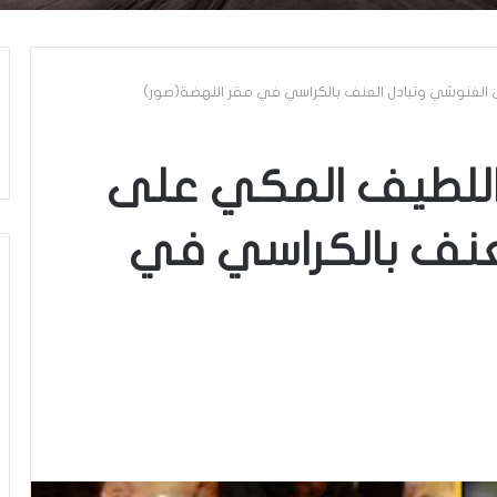
ى الغنوشي وتبادل العنف بالكراسي في مقر النهضة(صور)
 اللطيف المكي على
لعنف بالكراسي في