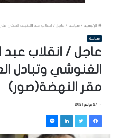
الرئيسية
/
سياسة
/
عاجل / انقلاب عبد اللطيف المكي عل
سياسة
عاجل / انقلاب عبد
الغنوشي وتبادل ا
مقر النهضة(صور)
27 يوليو 2021
فيسبوك
تويتر
لينكدإن
ماسنجر