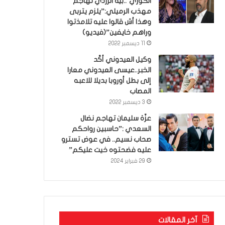
الكوري’..بية الزردي تهاجم
مهذب الرميلي:”يلزم يتربى
وهذا أش قالوا عليه تلامذتوا
وراهم خايفين”(فيديو)
11 ديسمبر 2022
وكيل العيدوني أكّد
الخبر..عيسى العيدوني معارا
إلى بطل أوروبا بديلا للاعبه
المصاب
3 ديسمبر 2022
عزّة سليمان تهاجم نضال
السعدي :”حاسبين رواحكم
صحاب نسيم.. في عوض تسترو
عليه فضحتوه خيت عليكم”
29 فبراير 2024
آخر المقالات