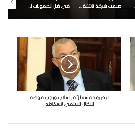
صنعت شركة ناشئة تونسية.. بلدية سوسة تنطلق في تجربة ‘zigofiltre’
في ضل الصعوبات الاقتصادية : تاخر كبير في الاعلان عن تركيبة الهيئة الوطنية للصلح الجزائي وانطلاق اشغالها
وضع محمد فريخة الصحي صعب ونقله الي المستشفى
البحيري: قسما إنّه إنقلاب ويجب مواصة
النضال السلمي لاسقاطه