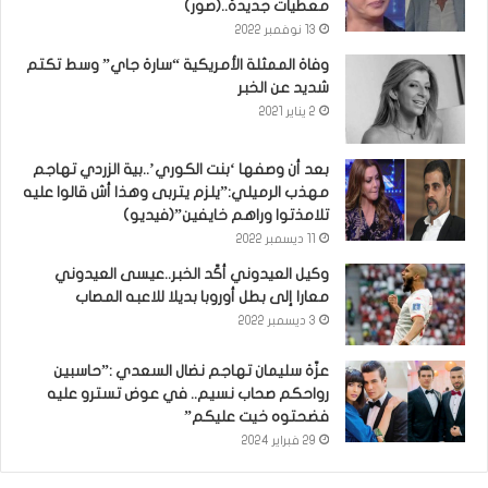
معطيات جديدة..(صور)
13 نوفمبر 2022
وفاة الممثلة الأمريكية “سارة جاي” وسط تكتم
شديد عن الخبر
2 يناير 2021
بعد أن وصفها ‘بنت الكوري’..بية الزردي تهاجم
مهذب الرميلي:”يلزم يتربى وهذا أش قالوا عليه
تلامذتوا وراهم خايفين”(فيديو)
11 ديسمبر 2022
وكيل العيدوني أكّد الخبر..عيسى العيدوني
معارا إلى بطل أوروبا بديلا للاعبه المصاب
3 ديسمبر 2022
عزّة سليمان تهاجم نضال السعدي :”حاسبين
رواحكم صحاب نسيم.. في عوض تسترو عليه
فضحتوه خيت عليكم”
29 فبراير 2024