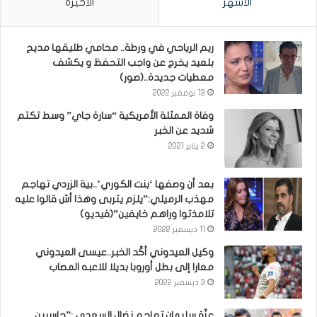
الأشهر
الأخيرة
ريم الرياحي في ورطة.. محامي طليقها مديح
بلعيد يخرج عن واجب التحفظ و يكشف
معطيات جديدة..(صور)
13 نوفمبر 2022
وفاة الممثلة الأمريكية “سارة جاي” وسط تكتم
شديد عن الخبر
2 يناير 2021
بعد أن وصفها ‘بنت الكوري’..بية الزردي تهاجم
مهذب الرميلي:”يلزم يتربى وهذا أش قالوا عليه
تلامذتوا وراهم خايفين”(فيديو)
11 ديسمبر 2022
وكيل العيدوني أكّد الخبر..عيسى العيدوني
معارا إلى بطل أوروبا بديلا للاعبه المصاب
3 ديسمبر 2022
عزّة سليمان تهاجم نضال السعدي :”حاسبين