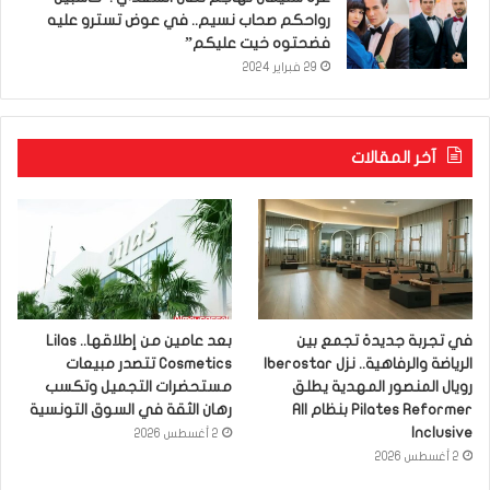
رواحكم صحاب نسيم.. في عوض تسترو عليه
فضحتوه خيت عليكم”
29 فبراير 2024
آخر المقالات
في تجربة جديدة تجمع بين
بعد عامين من إطلاقها.. Lilas
الرياضة والرفاهية.. نزل Iberostar
Cosmetics تتصدر مبيعات
رويال المنصور المهدية يطلق
مستحضرات التجميل وتكسب
Pilates Reformer بنظام All
رهان الثقة في السوق التونسية
Inclusive
2 أغسطس 2026
2 أغسطس 2026