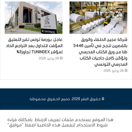
شركة عجين الحلفاء والورق
عاجل: بورصة تونس تقرر التعليق
بالقصرين تنجح في تأمين 5446
المؤقت للتداول بعد التراجع الحاد
طنا من ورق الكتاب المدرسي
لمؤشر TUNINDEX تجاوز3%
وتؤمّن كامل حاجيات الكتاب
28 يوليو 2026
المدرسي التونسي
28 يوليو 2026
© حقوق النشر 2026، جميع الحقوق محفوظة
فيسبوك
يوتيوب
انستقرام
هذا الموقع يستخدم ملفات تعريف الارتباط .بامكانك قراءة
شروط الاستخدام
لتفعيل هذه الخاصية اضغط "موافق"