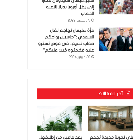
الخبر..عيسى العيدوني معارا
إلى بطل أوروبا بديلا للاعبه
المصاب
3 ديسمبر 2022
عزّة سليمان تهاجم نضال
السعدي :”حاسبين رواحكم
صحاب نسيم.. في عوض تسترو
عليه فضحتوه خيت عليكم”
29 فبراير 2024
آخر المقالات
في تجربة جديدة تجمع
بعد عامين من إطلاقها..