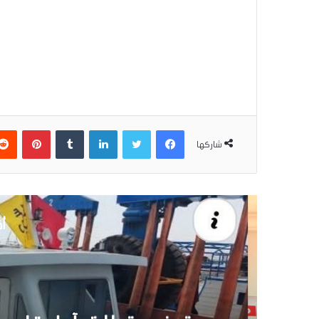
فيسبوك
تويتر
لينكدإن
بينتير
شاركها
أق
30 يونيو 6