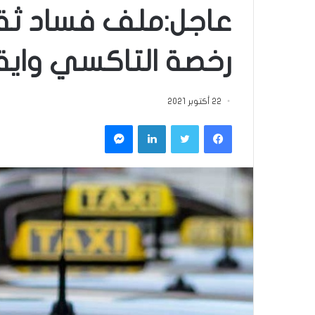
عاجل:ملف فساد ثقي
رخصة التاكسي وايق
22 أكتوبر 2021
فيسبوك
تويتر
لينكدإن
ماسنجر