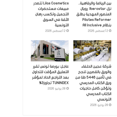
بين الرياضة والرفاهية..
Lilas Cosmetics تتصدر
نزل Iberostar رويال
مبيعات مستحضرات
المنصور المهدية يطلق
التجميل وتكسب رهان
Pilates Reformer
الثقة في السوق
بنظام All Inclusive
التونسية
2 أغسطس 2026
2 أغسطس 2026
شركة عجين الحلفاء
عاجل: بورصة تونس تقرر
والورق بالقصرين تنجح
التعليق المؤقت للتداول
في تأمين 5446 طنا من
بعد التراجع الحاد لمؤشر
ورق الكتاب المدرسي
TUNINDEX تجاوز3%
وتؤمّن كامل حاجيات
28 يوليو 2026
الكتاب المدرسي
التونسي
28 يوليو 2026