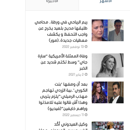
الأشهر
الأخيرة
ريم الرياحي في ورطة.. محامي
طليقها مديح بلعيد يخرج عن
واجب التحفظ و يكشف
معطيات جديدة..(صور)
13 نوفمبر 2022
وفاة الممثلة الأمريكية “سارة
جاي” وسط تكتم شديد عن
الخبر
2 يناير 2021
بعد أن وصفها ‘بنت
الكوري’..بية الزردي تهاجم
مهذب الرميلي:”يلزم يتربى
وهذا أش قالوا عليه تلامذتوا
وراهم خايفين”(فيديو)
11 ديسمبر 2022
وكيل العيدوني أكّد