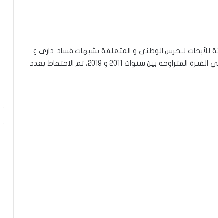
الثة للأبحاث للحرس الوطني و المتعلقة بشبهات فساد اداري و
مالي في اسناد رخص تاكسي جماعي بولاية منوبة في الفترة المتراوحة بين سنوات 2011 و 2019، تم الاحتفاظ بعدد