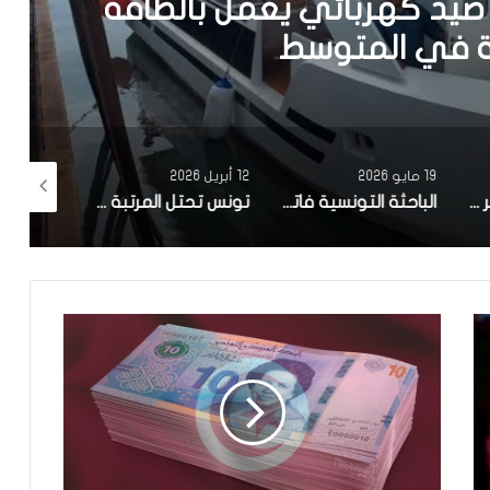
يد كهربائي يعمل بالطاقة
في المتوسط
19 مايو 2026
12 أبريل 2026
10 أبريل 2026
مصحة معهد البصر والشبكية بالبحيرة 1 تقوم باجراء اكثر من 50 عملية جراحية لازالة الماء الابيض مجانا لفائدة عدد من اهالي قفصة
الباحثة التونسية فاتن المولدي تنجح في الحصول على براءة اختراع في الولايات المتحدة الأمريكية، وذلك بعد ابتكارها محركاً هجيناً ثورياً
تونس تحتل المرتبة الاولى افريقيا من حيث عدد النساء المطورات للبرمجيات