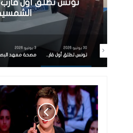
تونس تطلق أول قارب ص
الشمسية 
30 يونيو 2026
3 يونيو 2026
بتمويل من البنك الاوروبي للاستثمار شركة ‘نقل تونس’ توقّع عقد اقتناء 18 عربة قطار جديدة من الصين لفائدة خط TGM
تونس تطلق أول قارب صيد كهربائي يعمل بالطاقة الشمسية في المتوسط