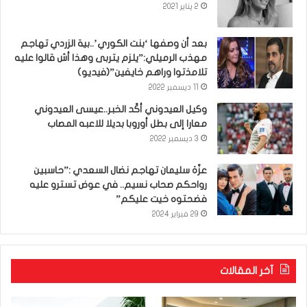
2 يناير 2021
بعد أن وصفها ‘بنت الكوري’..بية الزردي تهاجم
مهذب الرميلي:”يلزم يتربى وهذا أش قالوا عليه
تلامذتوا وراهم خايفين”(فيديو)
11 ديسمبر 2022
وكيل العيدوني أكّد الخبر..عيسى العيدوني
معارا إلى بطل أوروبا بديلا للاعبه المصاب
3 ديسمبر 2022
عزّة سليمان تهاجم نضال السعدي :”حاسبين
رواحكم صحاب نسيم.. في عوض تسترو عليه
فضحتوه خيت عليكم”
29 فبراير 2024
آخر المقالات