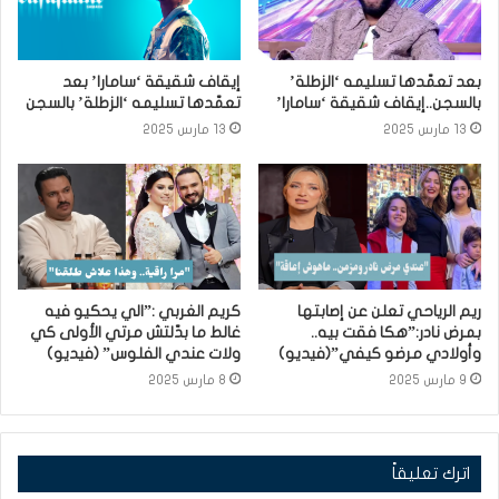
بعد تعمّدها تسليمه ‘الزطلة’
إيقاف شقيقة ‘سامارا’ بعد
بالسجن..إيقاف شقيقة ‘سامارا’
تعمّدها تسليمه ‘الزطلة’ بالسجن
13 مارس 2025
13 مارس 2025
ريم الرياحي تعلن عن إصابتها
كريم الغربي :”الي يحكيو فيه
بمرض نادر:”هكا فقت بيه..
غالط ما بدّلتش مرتي الأولى كي
وأولادي مرضو كيفي”(فيديو)
ولات عندي الفلوس” (فيديو)
9 مارس 2025
8 مارس 2025
اترك تعليقاً