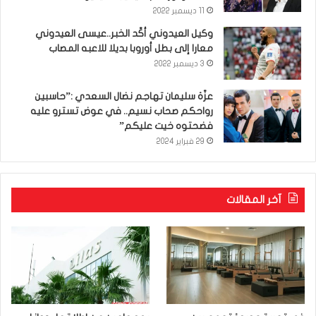
11 ديسمبر 2022
وكيل العيدوني أكّد الخبر..عيسى العيدوني
معارا إلى بطل أوروبا بديلا للاعبه المصاب
3 ديسمبر 2022
عزّة سليمان تهاجم نضال السعدي :”حاسبين
رواحكم صحاب نسيم.. في عوض تسترو عليه
فضحتوه خيت عليكم”
29 فبراير 2024
آخر المقالات