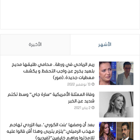
الأشهر
الأخيرة
ريم الرياحي في ورطة.. محامي طليقها مديح
بلعيد يخرج عن واجب التحفظ و يكشف
معطيات جديدة..(صور)
13 نوفمبر 2022
وفاة الممثلة الأمريكية “سارة جاي” وسط تكتم
شديد عن الخبر
2 يناير 2021
بعد أن وصفها ‘بنت الكوري’..بية الزردي تهاجم
مهذب الرميلي:”يلزم يتربى وهذا أش قالوا عليه
تلامذتوا وراهم خايفين”(فيديو)