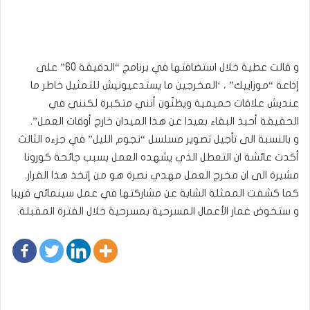
و قالت عطية خلال استضافتها في برنامج “الدقيقة 60” على
إذاعة “موزاييك” ، ‘المخرجين ما يستدعيونيش للتمثيل خاطر ما
عنديش علاقات حميمية ويظنّون أنني متكبرة لكنني في
الحقيقة أحبذ البقاء بعيدا عن هذا الميدان خارج أوقات العمل”.
و بالنسبة الى تأجيل تصوير مسلسل “نجوم الليل” في جزءه الثالث
أكدت عائشة ان التعطل الذي يشهده العمل بسبب جائحة كورونا
مشيرة الى ان مخرج العمل مهدي نصرة هو من إتخذ هذا القرار.
كما كشفت الممثلة الشابة عن مشاركتها في عمل سينمائي قريبا
و ستخوض غمار الأعمال المسرحية بمسرحية خلال الفترة المقبلة.