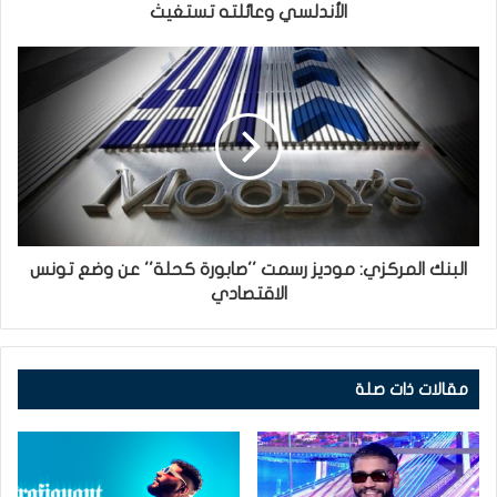
الأندلسي وعائلته تستغيث
البنك المركزي: موديز رسمت ''صابورة كحلة'' عن وضع تونس
الاقتصادي
مقالات ذات صلة