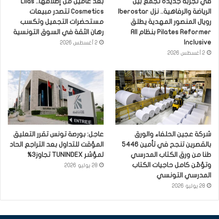
في تجربة جديدة تجمع بين
بعد عامين من إطلاقها.. Lilas
الرياضة والرفاهية.. نزل Iberostar
Cosmetics تتصدر مبيعات
رويال المنصور المهدية يطلق
مستحضرات التجميل وتكسب
Pilates Reformer بنظام All
رهان الثقة في السوق التونسية
Inclusive
2 أغسطس 2026
2 أغسطس 2026
شركة عجين الحلفاء والورق
عاجل: بورصة تونس تقرر التعليق
بالقصرين تنجح في تأمين 5446
المؤقت للتداول بعد التراجع الحاد
طنا من ورق الكتاب المدرسي
لمؤشر TUNINDEX تجاوز3%
وتؤمّن كامل حاجيات الكتاب
28 يوليو 2026
المدرسي التونسي
28 يوليو 2026