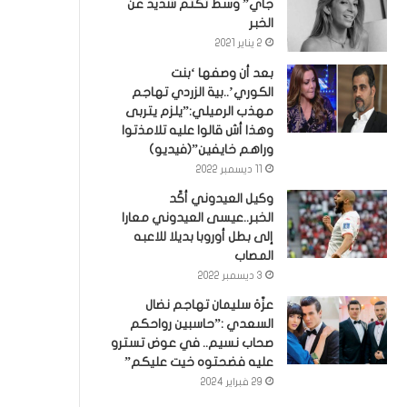
جاي” وسط تكتم شديد عن
الخبر
2 يناير 2021
بعد أن وصفها ‘بنت
الكوري’..بية الزردي تهاجم
مهذب الرميلي:”يلزم يتربى
وهذا أش قالوا عليه تلامذتوا
وراهم خايفين”(فيديو)
11 ديسمبر 2022
وكيل العيدوني أكّد
الخبر..عيسى العيدوني معارا
إلى بطل أوروبا بديلا للاعبه
المصاب
3 ديسمبر 2022
عزّة سليمان تهاجم نضال
السعدي :”حاسبين رواحكم
صحاب نسيم.. في عوض تسترو
عليه فضحتوه خيت عليكم”
29 فبراير 2024