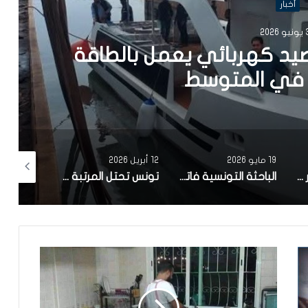
أخبار
202
يد كهربائي يعمل بالطاقة
في المتوسط
19 مايو 2026
12 أبريل 2026
10 أبريل 2026
مصحة معهد البصر والشبكية بالبحيرة 1 تقوم باجراء اكثر من 50 عملية جراحية لازالة الماء الابيض مجانا لفائدة عدد من اهالي قفصة
الباحثة التونسية فاتن المولدي تنجح في الحصول على براءة اختراع في الولايات المتحدة الأمريكية، وذلك بعد ابتكارها محركاً هجيناً ثورياً
تونس تحتل المرتبة الاولى افريقيا من حيث عدد النساء المطورات للبرمجيات