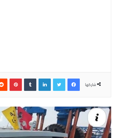
فيسبوك
تويتر
لينكدإن
بينتير
شاركها
أق