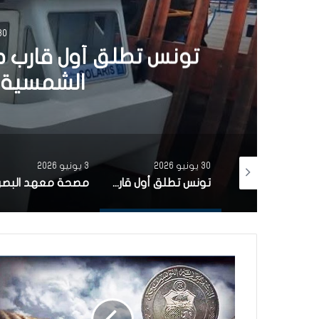
30 يونيو 6
تونس تطلق أول قارب ص
الشمسية 
30 يونيو 2026
3 يونيو 2026
بتمويل من البنك الاوروبي للاستثمار شركة ‘نقل تونس’ توقّع عقد اقتناء 18 عربة قطار جديدة من الصين لفائدة خط TGM
تونس تطلق أول قارب صيد كهربائي يعمل بالطاقة الشمسية في المتوسط