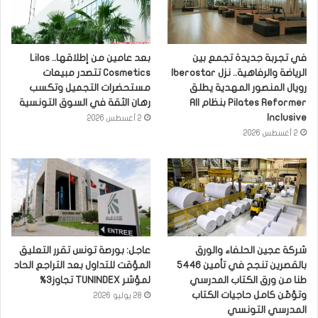
في تجربة جديدة تجمع بين
بعد عامين من إطلاقها.. Lilas
الرياضة والرفاهية.. نزل Iberostar
Cosmetics تتصدر مبيعات
رويال المنصور المهدية يطلق
مستحضرات التجميل وتكسب
Pilates Reformer بنظام All
رهان الثقة في السوق التونسية
Inclusive
2 أغسطس 2026
2 أغسطس 2026
شركة عجين الحلفاء والورق
عاجل: بورصة تونس تقرر التعليق
بالقصرين تنجح في تأمين 5446
المؤقت للتداول بعد التراجع الحاد
طنا من ورق الكتاب المدرسي
لمؤشر TUNINDEX تجاوز3%
وتؤمّن كامل حاجيات الكتاب
28 يوليو 2026
المدرسي التونسي