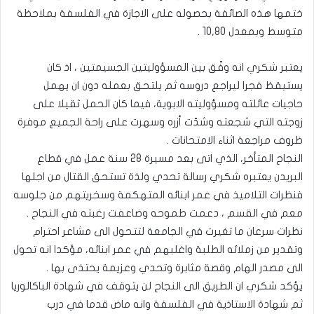
ختمها هذه الصائفة بحصوله على الاجازة في الفلسفة بملاحظة
متوسط وبمعدل 10,80 .
يعتبر شكري انه وفّق بين المسؤوليتين الجسيمتين ، اذ كان
يستيقظ فجرا ليراجع دروسه ثم يلتحق بعمله دون ان يهمل
حاجيات عائلته ومسؤوليته الابوية، فيما كان الحمل ثقيلا على
زوجته التي شجعته وشدّت أزره وسهرت على راحة الجميع موفرة
ظروف مراجعة اثناء الامتحانات .
النجاح المتأخر، الذي اتى بعد مسيرة 28 سنة عمل في قطاع
البريدن يعتبره شكري رسالة تحدي ولذة تستحق القتال من اجلها
فنظرات التلاميذ في عمر ابنائه المتهكمة وسخريتهم من جلوسه
معم في القسم ، دعمت طموحه وضاعفت رغبته في النجاح .
نظرات سرعان ما تغيرت في الجامعة لتتحول الى مشاعر احترام
وتقدير من زملائه الطلبة واغلبهم في عمر ابنائه، مؤكدا انه تحول
الى مصدر الهام وقصة مثابرة وتحدي وعزيمة يحتذى بها .
يؤكد شكري ان الطريق الى النجاح لن يتوقف في شهادة الباكالوريا
ثم شهادة الاستاذية في الفلسفة وانه ماض قدما في درب