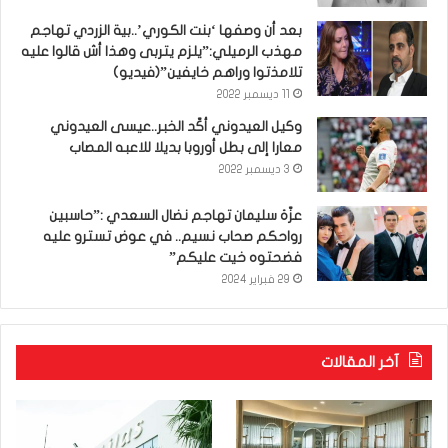
بعد أن وصفها ‘بنت الكوري’..بية الزردي تهاجم
مهذب الرميلي:”يلزم يتربى وهذا أش قالوا عليه
تلامذتوا وراهم خايفين”(فيديو)
11 ديسمبر 2022
وكيل العيدوني أكّد الخبر..عيسى العيدوني
معارا إلى بطل أوروبا بديلا للاعبه المصاب
3 ديسمبر 2022
عزّة سليمان تهاجم نضال السعدي :”حاسبين
رواحكم صحاب نسيم.. في عوض تسترو عليه
فضحتوه خيت عليكم”
29 فبراير 2024
آخر المقالات