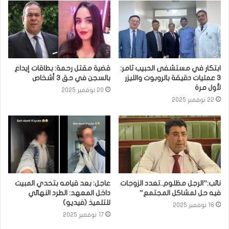
ابتكار في مستشفى الحبيب ثامر:
قضية مقتل رحمة: بطاقات إيداع
3 عمليات دقيقة بالروبوت والليزر
بالسجن في حق 3 أشخاص
لأول مرة
20 نوفمبر 2025
22 نوفمبر 2025
نائب:”الرجل مظلوم..تعدد الزوجات
عاجل: بعد قيامه بتحدي المبيت
فيه حل لمشاكل المجتمع”
داخل المعهد: الطرد النهائي
للتلميذ (فيديو)
18 نوفمبر 2025
17 نوفمبر 2025