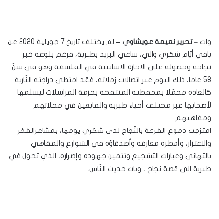
وات –
تحرير نعيمة عويشاوي –
لم يختلف تاريخ 7 جويلية 2020 عن
باقي أيّام شكري والي، ساعي البريد بطبربة، فرغم بلوغه خبر
نجاحه وحصوله على الاجازة الاساسية في الفلسفة وهو في سنّ
58 عاما، ذلك اليوم عبر اتصالات زملائه، فقد امتطى دراجته النّارية
كالعادة محمّلا بمحفظته المنتفخة بحزمة المراسلات ليسلّمها
لأصحابها عبر مختلف أحياء طبربة والقابعين في محلاتهم
ومقاهيهم.
امتزجت دموع الفرحة بالنّجاح لدى شكري يومها، بمشاعرالفخر
والاعتزاز، وأمطره معارفه وأصدقاؤه في الشوارع والمقاهي
بالتهاني وعبارات التشجيع وتثمين جهوده وإصراره، الذي تحول في
طبربة الى قصة نجاح ، وبات حديث النّاس.