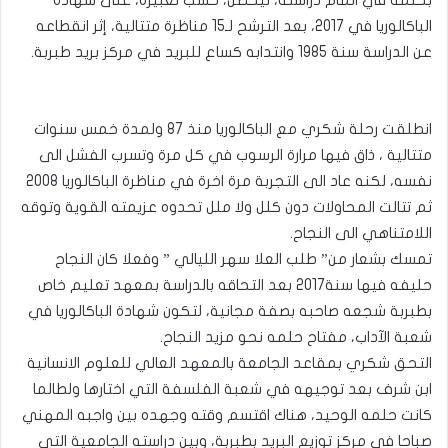
بحلمه في اتمام دراسته، ليحصل، حسب تعبيره، على شهادة
الباكالوريا في 2017، بعد الترشح لـ15 مناظرة متتالية، إثر انقطاعه
عن الدراسة سنة 1985 وانتدابه كساع للبريد في مركز بريد طبربة.
انطلقت رحلة شكري مع الباكالوريا منذ 87 ولمدة خمس سنوات
متتالية ، ذاق فيها مرارة الرسوب في كل مرة وتسرب الفشل الى
نفسه، لكنه عاد الى التجربة مرة اخرة في مناظرة الباكالوريا 2008
ثم تتالت المحاولات دون كلل ولا ملل تحدوه عزيمته القوية وتوقه
اللامتناهي الى النجاح.
تمسك بشعار من” طلب العلا سهر الليالي ” وفعلا كان النجاح
حليفه فيها سنة2017 بعد التحاقه بالدراسة بمعهد تعليم خاص
بطبربة شجعه صاحبه بصفة مجانية، لتكون شهادة الباكالوريا في
شعبة الآداب، مفتاح حلمه نحو مزيد النجاح.
التحق شكري بمقاعد الجامعة بالمعهد العالي للعلوم الانسانية
ابن شرف بعد توجيهه في شعبة الفلسفة التي اختارها ولطالما
كانت حلمه الوحيد، هناك اقتسم وقته وجهده بين واجبه المهني
صباحا في مركز توزيع البريد بطبربة، وبين دراسته الجامعية التي