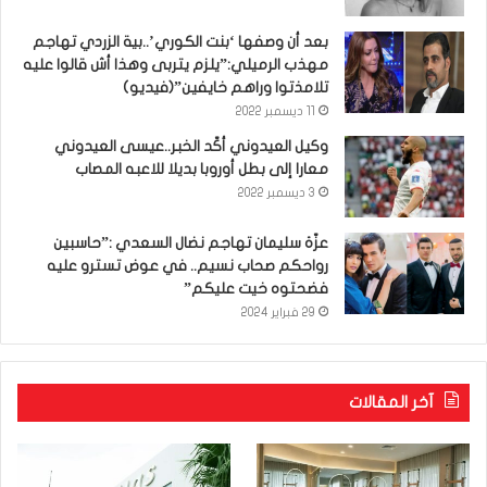
بعد أن وصفها ‘بنت الكوري’..بية الزردي تهاجم
مهذب الرميلي:”يلزم يتربى وهذا أش قالوا عليه
تلامذتوا وراهم خايفين”(فيديو)
11 ديسمبر 2022
وكيل العيدوني أكّد الخبر..عيسى العيدوني
معارا إلى بطل أوروبا بديلا للاعبه المصاب
3 ديسمبر 2022
عزّة سليمان تهاجم نضال السعدي :”حاسبين
رواحكم صحاب نسيم.. في عوض تسترو عليه
فضحتوه خيت عليكم”
29 فبراير 2024
آخر المقالات