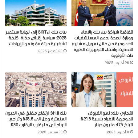
اتفاقية شراكة بين بنك رالامان
بيات بنك الBIAT إلى نهاية سبتمبر
ووزارة الصحة لدعم المستشفيات
2025: سياسة إقراض حذرة، كلفة
العمومية من خلال تمويل مشاريع
تشغيلية مرتفعة ونمو الإيرادات
التحديث واقتناء التجهيزات الطبية
23 أكتوبر 2025
ذات الأولوية
26 أكتوبر 2025
التجاري بنك: نمو القروض
بنك الBH: ارتفاع مقلق في الديون
الموجهة للافراد بنسبة 21.5%
المتعثرة وصل الى 15,6% وتراجع
لتبلغ 475 مليون دينار
الارباح الى ما يقارب اليقارب 30%
8 أكتوبر 2025
13 سبتمبر 2025