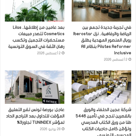
في تجربة جديدة تجمع بين
بعد عامين من إطلاقها.. Lilas
الرياضة والرفاهية.. نزل Iberostar
Cosmetics تتصدر مبيعات
رويال المنصور المهدية يطلق
مستحضرات التجميل وتكسب
Pilates Reformer بنظام All
رهان الثقة في السوق التونسية
Inclusive
2 أغسطس 2026
2 أغسطس 2026
شركة عجين الحلفاء والورق
عاجل: بورصة تونس تقرر التعليق
بالقصرين تنجح في تأمين 5446
المؤقت للتداول بعد التراجع الحاد
طنا من ورق الكتاب المدرسي
لمؤشر TUNINDEX تجاوز3%
وتؤمّن كامل حاجيات الكتاب
28 يوليو 2026
المدرسي التونسي