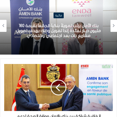
مالية
بنك الأمان يرتّب تمويلاً بنكياً مُجمّعاً بقيمة 160
مليون دينار لفائدة إندا تمويل وذلك بهدف تمويل
مشاريع ذات بعد اجتماعي واقتصادي
اتفاقية شراكة بين بنك رالامان ووزارة الصحة لدعم