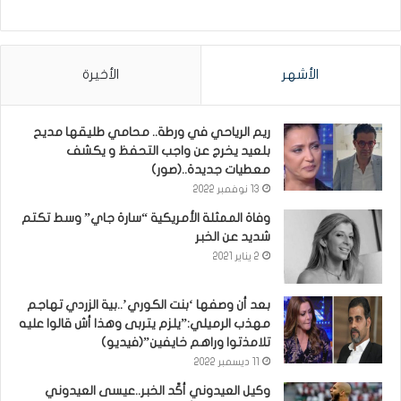
الأشهر
الأخيرة
ريم الرياحي في ورطة.. محامي طليقها مديح
بلعيد يخرج عن واجب التحفظ و يكشف
معطيات جديدة..(صور)
13 نوفمبر 2022
وفاة الممثلة الأمريكية “سارة جاي” وسط تكتم
شديد عن الخبر
2 يناير 2021
بعد أن وصفها ‘بنت الكوري’..بية الزردي تهاجم
مهذب الرميلي:”يلزم يتربى وهذا أش قالوا عليه
تلامذتوا وراهم خايفين”(فيديو)
11 ديسمبر 2022
وكيل العيدوني أكّد الخبر..عيسى العيدوني