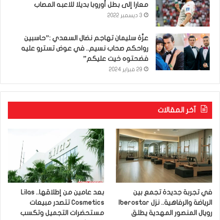
معارا إلى بطل أوروبا بديلا للاعبه المصاب
3 ديسمبر 2022
عزّة سليمان تهاجم نضال السعدي :”حاسبين
رواحكم صحاب نسيم.. في عوض تسترو عليه
فضحتوه خيت عليكم”
29 فبراير 2024
آخر المقالات
في تجربة جديدة تجمع بين
بعد عامين من إطلاقها.. Lilas
الرياضة والرفاهية.. نزل Iberostar
Cosmetics تتصدر مبيعات
رويال المنصور المهدية يطلق
مستحضرات التجميل وتكسب