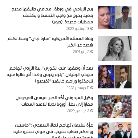
ريم الرياحي في ورطة.. محامي طليقها مديح
بلعيد يخرج عن واجب التحفظ و يكشف
معطيات جديدة..(صور)
13 نوفمبر 2022
وفاة الممثلة الأمريكية “سارة جاي” وسط تكتم
شديد عن الخبر
2 يناير 2021
بعد أن وصفها ‘بنت الكوري’..بية الزردي تهاجم
مهذب الرميلي:”يلزم يتربى وهذا أش قالوا عليه
تلامذتوا وراهم خايفين”(فيديو)
11 ديسمبر 2022
وكيل العيدوني أكّد الخبر..عيسى العيدوني
معارا إلى بطل أوروبا بديلا للاعبه المصاب
3 ديسمبر 2022
عزّة سليمان تهاجم نضال السعدي :”حاسبين
رواحكم صحاب نسيم.. في عوض تسترو عليه