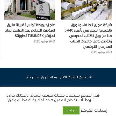
شركة عجين الحلفاء والورق
عاجل: بورصة تونس تقرر التعليق
بالقصرين تنجح في تأمين 5446
المؤقت للتداول بعد التراجع الحاد
طنا من ورق الكتاب المدرسي
لمؤشر TUNINDEX تجاوز3%
وتؤمّن كامل حاجيات الكتاب
28 يوليو 2026
المدرسي التونسي
28 يوليو 2026
© حقوق النشر 2026، جميع الحقوق محفوظة
فيسبوك
يوتيوب
انستقرام
هذا الموقع يستخدم ملفات تعريف الارتباط .بامكانك قراءة
شروط الاستخدام
لتفعيل هذه الخاصية اضغط "موافق"
إعدادات الكوكيز
موافق