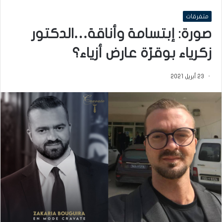
متفرقات
صورة: إبتسامة وأناقة…الدكتور
زكرياء بوقرّة عارض أزياء؟
23 أبريل 2021