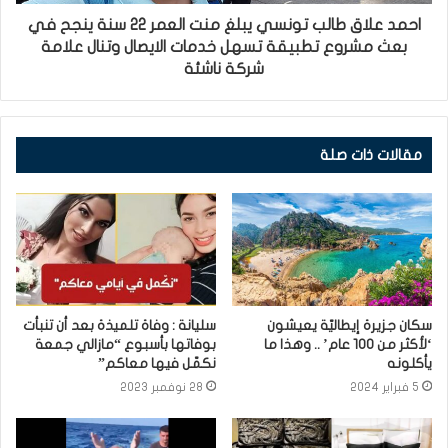
احمد علاق طالب تونسي يبلغ منت العمر 22 سنة ينجح في
بعث مشروع تطبيقة تسهل خدمات الايصال وتنال علامة
شركة ناشئة
مقالات ذات صلة
سكان جزيرة إيطاليّة يعيشون
سليانة : وفاة تلميذة بعد أن تنبأت
‘لأكثر من 100 عام’ .. وهذا ما
بوفاتها بأسبوع “مازالي جمعة
يأكلونه
نكمّل فيها معاكم”
5 فبراير 2024
28 نوفمبر 2023