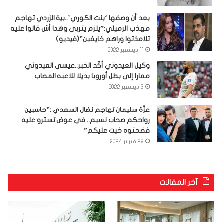
بعد أن وصفها ‘بنت الكوري’..بية الزردي تهاجم
مهذب الرميلي:”يلزم يتربى وهذا أش قالوا عليه
تلامذتوا وراهم خايفين”(فيديو)
11 ديسمبر 2022
وكيل العيدوني أكّد الخبر..عيسى العيدوني
معارا إلى بطل أوروبا بديلا للاعبه المصاب
3 ديسمبر 2022
عزّة سليمان تهاجم نضال السعدي :”حاسبين
رواحكم صحاب نسيم.. في عوض تسترو عليه
فضحتوه خيت عليكم”
29 فبراير 2024
آخر المقالات