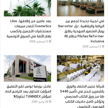
في تجربة جديدة تجمع بين
بعد عامين من إطلاقها.. Lilas
الرياضة والرفاهية.. نزل Iberostar
Cosmetics تتصدر مبيعات
رويال المنصور المهدية يطلق
مستحضرات التجميل وتكسب
Pilates Reformer بنظام All
رهان الثقة في السوق التونسية
Inclusive
2 أغسطس 2026
2 أغسطس 2026
شركة عجين الحلفاء والورق
عاجل: بورصة تونس تقرر التعليق
بالقصرين تنجح في تأمين 5446
المؤقت للتداول بعد التراجع الحاد
طنا من ورق الكتاب المدرسي
لمؤشر TUNINDEX تجاوز3%
وتؤمّن كامل حاجيات الكتاب
28 يوليو 2026
المدرسي التونسي